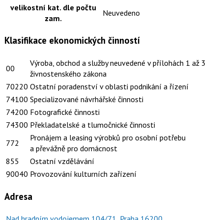
velikostní kat. dle počtu
Neuvedeno
zam.
Klasifikace ekonomických činností
Výroba, obchod a služby neuvedené v přílohách 1 až 3
00
živnostenského zákona
70220
Ostatní poradenství v oblasti podnikání a řízení
74100
Specializované návrhářské činnosti
74200
Fotografické činnosti
74300
Překladatelské a tlumočnické činnosti
Pronájem a leasing výrobků pro osobní potřebu
772
a převážně pro domácnost
855
Ostatní vzdělávání
90040
Provozování kulturních zařízení
Adresa
Nad hradním vodojemem 104/71, Praha 16200