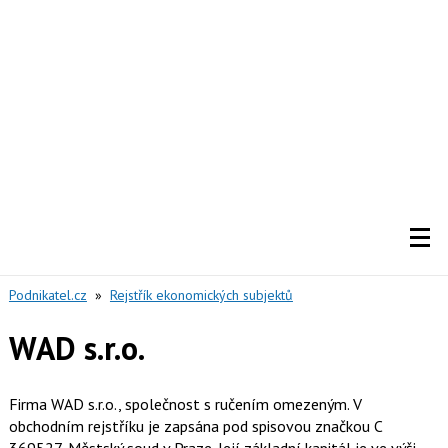
Podnikatel.cz
»
Rejstřík ekonomických subjektů
WAD s.r.o.
Firma WAD s.r.o., společnost s ručením omezeným. V
obchodním rejstříku je zapsána pod spisovou značkou C
369527, Městský soud v Praze. Její základní kapitál je ve výši