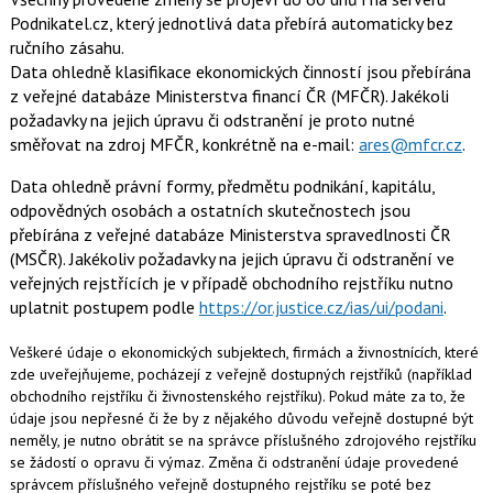
Podnikatel.cz, který jednotlivá data přebírá automaticky bez
ručního zásahu.
Data ohledně klasifikace ekonomických činností jsou přebírána
z veřejné databáze Ministerstva financí ČR (MFČR). Jakékoli
požadavky na jejich úpravu či odstranění je proto nutné
směřovat na zdroj MFČR, konkrétně na e-mail:
ares@mfcr.cz
.
Data ohledně právní formy, předmětu podnikání, kapitálu,
odpovědných osobách a ostatních skutečnostech jsou
přebírána z veřejné databáze Ministerstva spravedlnosti ČR
(MSČR). Jakékoliv požadavky na jejich úpravu či odstranění ve
veřejných rejstřících je v případě obchodního rejstříku nutno
uplatnit postupem podle
https://or.justice.cz/ias/ui/podani
.
Veškeré údaje o ekonomických subjektech, firmách a živnostnících, které
zde uveřejňujeme, pocházejí z veřejně dostupných rejstříků (například
obchodního rejstříku či živnostenského rejstříku). Pokud máte za to, že
údaje jsou nepřesné či že by z nějakého důvodu veřejně dostupné být
neměly, je nutno obrátit se na správce příslušného zdrojového rejstříku
se žádostí o opravu či výmaz. Změna či odstranění údaje provedené
správcem příslušného veřejně dostupného rejstříku se poté bez