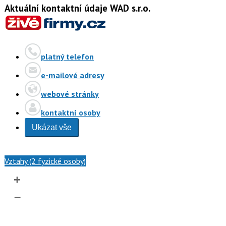
Aktuální kontaktní údaje WAD s.r.o.
platný telefon
e-mailové adresy
webové stránky
kontaktní osoby
Ukázat vše
Vztahy (2 fyzické osoby)
+
–