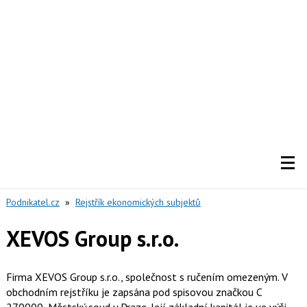
Podnikatel.cz
»
Rejstřík ekonomických subjektů
XEVOS Group s.r.o.
Firma XEVOS Group s.r.o., společnost s ručením omezeným. V
obchodním rejstříku je zapsána pod spisovou značkou C
270000, Městský soud v Praze. Její základní kapitál je ve výši