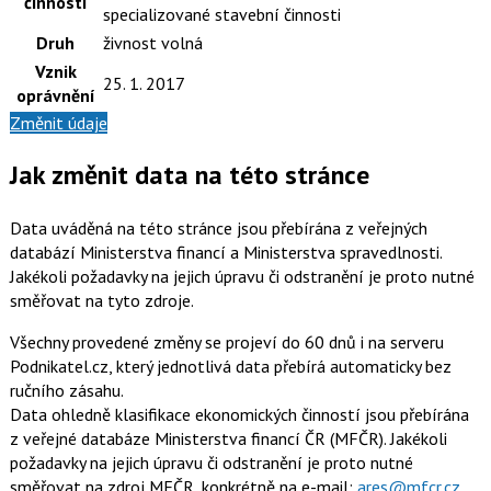
činnosti
specializované stavební činnosti
Druh
živnost volná
Vznik
25. 1. 2017
oprávnění
Změnit údaje
Jak změnit data na této stránce
Data uváděná na této stránce jsou přebírána z veřejných
databází Ministerstva financí a Ministerstva spravedlnosti.
Jakékoli požadavky na jejich úpravu či odstranění je proto nutné
směřovat na tyto zdroje.
Všechny provedené změny se projeví do 60 dnů i na serveru
Podnikatel.cz, který jednotlivá data přebírá automaticky bez
ručního zásahu.
Data ohledně klasifikace ekonomických činností jsou přebírána
z veřejné databáze Ministerstva financí ČR (MFČR). Jakékoli
požadavky na jejich úpravu či odstranění je proto nutné
směřovat na zdroj MFČR, konkrétně na e-mail:
ares@mfcr.cz
.