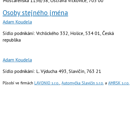
Mostárenská 1156/38, Ostrava Vítkovice, 703 00
Osoby stejného jména
Adam Koudela
Sídlo podnikání: Vrchlického 332, Holice, 534 01, Česká
republika
Adam Koudela
Sídlo podnikání: L. Výducha 493, Slavičín, 763 21
Působí ve firmách
LAVONIO s.r.o.
,
Automyčka Slavičín s.r.o.
a
AMRSK s.r.o.