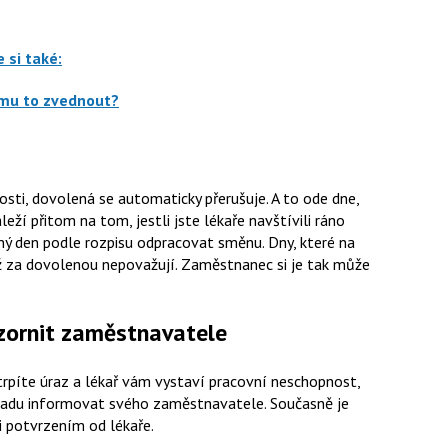
 si také:
 mu to zvednout?
sti, dovolená se automaticky přerušuje. A to ode dne,
ží přitom na tom, jestli jste lékaře navštívili ráno
aný den podle rozpisu odpracovat směnu. Dny, které na
ž za dovolenou nepovažují. Zaměstnanec si je tak může
ornit zaměstnavatele
íte úraz a lékař vám vystaví pracovní neschopnost,
adu informovat svého zaměstnavatele. Současně je
i potvrzením od lékaře.