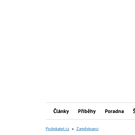
Články
Příběhy
Poradna
Podnikatel.cz
»
Zaměstnanci