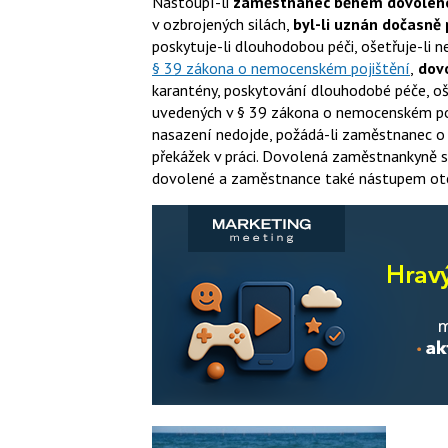
Nastoupí-li
zaměstnanec během dovolen
v ozbrojených silách,
byl-li uznán dočasn
poskytuje-li dlouhodobou péči, ošetřuje-li 
§ 39 zákona o nemocenském pojištění
,
dovo
karantény, poskytování dlouhodobé péče, oš
uvedených v § 39 zákona o nemocenském poj
nasazení nedojde, požádá-li zaměstnanec o
překážek v práci. Dovolená zaměstnankyně 
dovolené a zaměstnance také nástupem otc