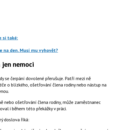
 si také:
e na den. Musí mu vyhovět?
á jen nemoci
kdy se čerpání dovolené přerušuje. Patří mezi ně
éče o blízkého, ošetřování člena rodiny nebo nástup na
enou.
téně nebo ošetřování člena rodiny, může zaměstnanec
oval i během této překážky v práci.
rý doslova říká: