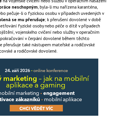
é
na vojenské cvičení nebo službu v operačním nasazení
ě práce neschopným
, byla-li mu nařízena karanténa,
nebo pečuje-li o fyzickou osobu v případech uvedených v
lená se mu přerušuje
; k přerušení dovolené v době
etřování fyzické osoby nebo péče o dítě v případech
ištění, vojenského cvičení nebo služby v operačním
 pokračování v čerpání dovolené během těchto
se přerušuje také nástupem mateřské a rodičovské
ovské a rodičovské dovolené.