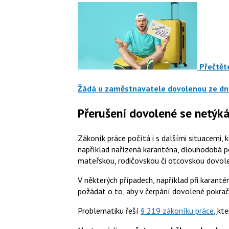
Přečtěte
Žádá u zaměstnavatele dovolenou ze dn
Přerušení dovolené se netýk
Zákoník práce počítá i s dalšími situacemi, 
například nařízená karanténa, dlouhodobá p
mateřskou, rodičovskou či otcovskou dovol
V některých případech, například při karan
požádat o to, aby v čerpání dovolené pokrač
Problematiku řeší
§ 219 zákoníku práce
,
kte