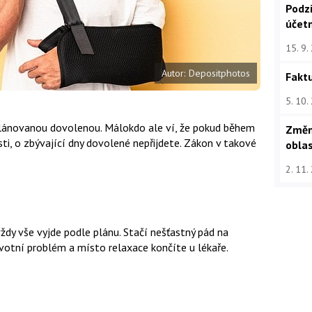
Podz
u
účet
15. 9.
Autor: Depositphotos
Faktu
5. 10.
lánovanou dovolenou. Málokdo ale ví, že pokud během
Změn
i, o zbývající dny dovolené nepřijdete. Zákon v takové
oblas
2. 11.
ždy vše vyjde podle plánu. Stačí nešťastný pád na
avotní problém a místo relaxace končíte u lékaře.