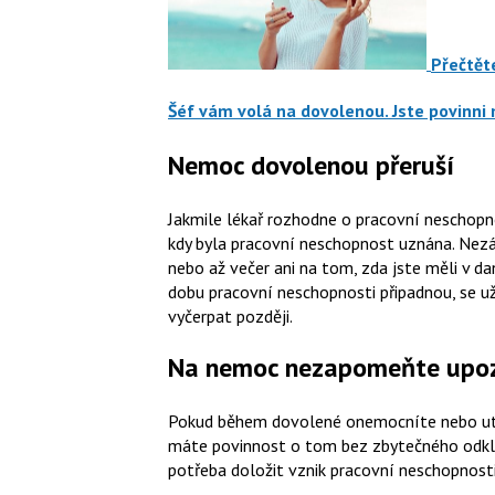
Přečtěte
Šéf vám volá na dovolenou. Jste povinni
Nemoc dovolenou přeruší
Jakmile lékař rozhodne o pracovní neschopno
kdy byla pracovní neschopnost uznána. Nezále
nebo až večer ani na tom, zda jste měli v d
dobu pracovní neschopnosti připadnou, se u
vyčerpat později.
Na nemoc nezapomeňte upoz
Pokud během dovolené onemocníte nebo utrp
máte povinnost o tom bez zbytečného odkl
potřeba doložit vznik pracovní neschopnost