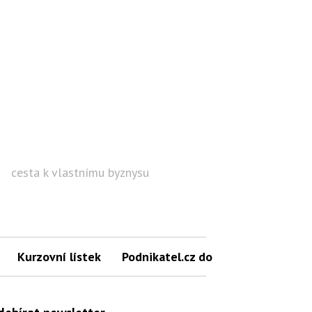
cesta k vlastnímu byznysu
Hled
Kurzovní lístek
Podnikatel.cz do mailu