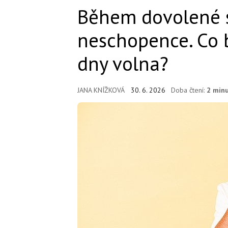
Během dovolené 
neschopence. Co 
dny volna?
JANA KNÍŽKOVÁ
30. 6. 2026
Doba čtení:
2 min