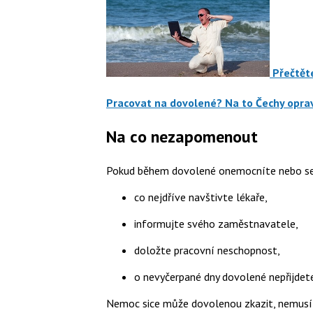
Přečtěte
Pracovat na dovolené? Na to Čechy opra
Na co nezapomenout
Pokud během dovolené onemocníte nebo se
co nejdříve navštivte lékaře,
informujte svého zaměstnavatele,
doložte pracovní neschopnost,
o nevyčerpané dny dovolené nepřijdete
Nemoc sice může dovolenou zkazit, nemusí v