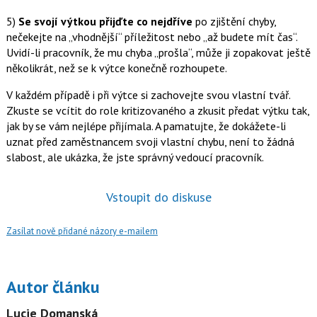
5)
Se svojí výtkou přijďte co nejdříve
po zjištění chyby,
nečekejte na „vhodnější“ příležitost nebo „až budete mít čas“.
Uvidí-li pracovník, že mu chyba „prošla“, může ji zopakovat ještě
několikrát, než se k výtce konečně rozhoupete.
V každém případě i při výtce si zachovejte svou vlastní tvář.
Zkuste se vcítit do role kritizovaného a zkusit předat výtku tak,
jak by se vám nejlépe přijímala. A pamatujte, že dokážete-li
uznat před zaměstnancem svoji vlastní chybu, není to žádná
slabost, ale ukázka, že jste správný vedoucí pracovník.
Vstoupit do diskuse
Zasílat nově přidané názory e-mailem
Autor článku
Lucie Domanská