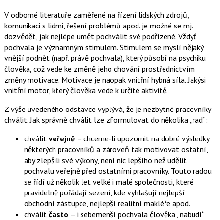
V odborné literatuře zaměřené na řízení lidských zdrojů,
komunikaci s lidmi, řešení problémů apod. je možné se mj.
dozvědět, jak nejlépe umět pochválit své podřízené. Vždyť
pochvala je významným stimulem. Stimulem se myslí nějaký
vnější podnět (např. právě pochvala), který působí na psychiku
člověka, což vede ke změně jeho chování prostřednictvím
změny motivace. Motivace je naopak vnitřní hybná síla. Jakýsi
vnitřní motor, který člověka vede k určité aktivitě.
Z výše uvedeného odstavce vyplývá, že je nezbytné pracovníky
chválit. Jak správně chválit lze zformulovat do několika „rad“:
chválit
veřejně
– chceme-li upozornit na dobré výsledky
některých pracovníků a zároveň tak motivovat ostatní,
aby zlepšili své výkony, není nic lepšího než udělit
pochvalu veřejně před ostatními pracovníky. Touto radou
se řídí už několik let velké i malé společnosti, které
pravidelně pořádají sezení, kde vyhlašují nejlepší
obchodní zástupce, nejlepší realitní makléře apod.
chválit
často
– i sebemenší pochvala člověka „nabudí“