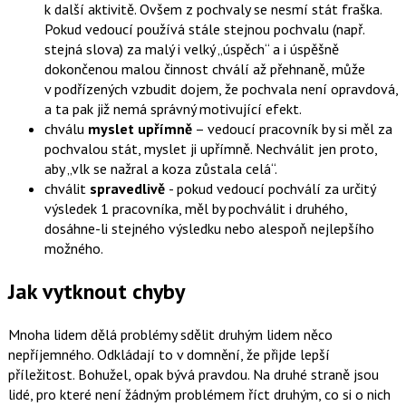
k další aktivitě. Ovšem z pochvaly se nesmí stát fraška.
Pokud vedoucí používá stále stejnou pochvalu (např.
stejná slova) za malý i velký „úspěch“ a i úspěšně
dokončenou malou činnost chválí až přehnaně, může
v podřízených vzbudit dojem, že pochvala není opravdová,
a ta pak již nemá správný motivující efekt.
chválu
myslet upřímně
– vedoucí pracovník by si měl za
pochvalou stát, myslet ji upřímně. Nechválit jen proto,
aby „vlk se nažral a koza zůstala celá“.
chválit
spravedlivě
- pokud vedoucí pochválí za určitý
výsledek 1 pracovníka, měl by pochválit i druhého,
dosáhne-li stejného výsledku nebo alespoň nejlepšího
možného.
Jak vytknout chyby
Mnoha lidem dělá problémy sdělit druhým lidem něco
nepříjemného. Odkládají to v domnění, že přijde lepší
příležitost. Bohužel, opak bývá pravdou. Na druhé straně jsou
lidé, pro které není žádným problémem říct druhým, co si o nich