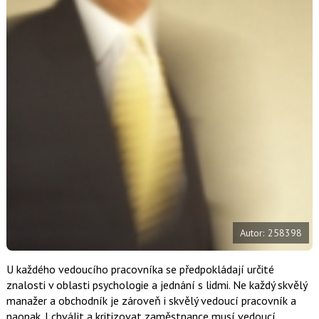
d
d
í
í
í
l
l
e
e
l
j
j
t
e
t
e
e
t
n
n
a
a
F
s
a
í
c
t
e
i
b
X
o
o
k
u
Autor: 258398
U každého vedoucího pracovníka se předpokládají určité
znalosti v oblasti psychologie a jednání s lidmi. Ne každý skvělý
manažer a obchodník je zároveň i skvělý vedoucí pracovník a
naopak. I chválit a kritizovat zaměstnance musí vedoucí