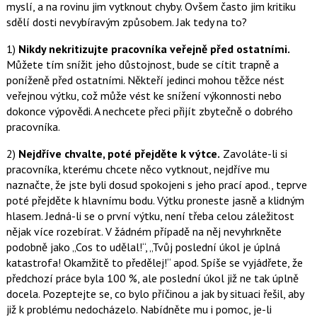
myslí, a na rovinu jim vytknout chyby. Ovšem často jim kritiku
sdělí dosti nevybíravým způsobem. Jak tedy na to?
1)
Nikdy nekritizujte pracovníka veřejně před ostatními.
Můžete tím snížit jeho důstojnost, bude se cítit trapně a
poníženě před ostatními. Někteří jedinci mohou těžce nést
veřejnou výtku, což může vést ke snížení výkonnosti nebo
dokonce výpovědi. A nechcete přeci přijít zbytečně o dobrého
pracovníka.
2)
Nejdříve chvalte, poté přejděte k výtce.
Zavoláte-li si
pracovníka, kterému chcete něco vytknout, nejdříve mu
naznačte, že jste byli dosud spokojeni s jeho prací apod., teprve
poté přejděte k hlavnímu bodu. Výtku proneste jasně a klidným
hlasem. Jedná-li se o první výtku, není třeba celou záležitost
nějak více rozebírat. V žádném případě na něj nevyhrkněte
podobně jako „Cos to udělal!“, „Tvůj poslední úkol je úplná
katastrofa! Okamžitě to předělej!“ apod. Spíše se vyjádřete, že
předchozí práce byla 100 %, ale poslední úkol již ne tak úplně
docela. Pozeptejte se, co bylo příčinou a jak by situaci řešil, aby
již k problému nedocházelo. Nabídněte mu i pomoc, je-li