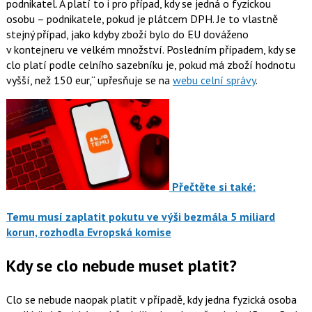
podnikatel. A platí to i pro případ, kdy se jedná o fyzickou
osobu – podnikatele, pokud je plátcem DPH. Je to vlastně
stejný případ, jako kdyby zboží bylo do EU dováženo
v kontejneru ve velkém množství. Posledním případem, kdy se
clo platí podle celního sazebníku je, pokud má zboží hodnotu
vyšší, než 150 eur,
upřesňuje se na
webu celní správy
.
Přečtěte si také:
Temu musí zaplatit pokutu ve výši bezmála 5 miliard
korun, rozhodla Evropská komise
Kdy se clo nebude muset platit?
Clo se nebude naopak platit v případě, kdy jedna fyzická osoba