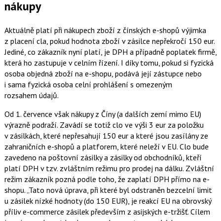
nákupy
Aktuálně platí při nákupech zboží z čínských e-shopů výjimka
z placení cla, pokud hodnota zboží v zásilce nepřekročí 150 eur.
Jediné, co zákazník nyní platí, je DPH a případně poplatek firmě,
která ho zastupuje v celním řízení. I díky tomu, pokud si fyzická
osoba objedná zboží na e-shopu, podává její zástupce nebo
i sama fyzická osoba celní prohlášení s omezeným
rozsahem údajů.
Od 1. července však nákupy z Číny (a dalších zemí mimo EU)
výrazně podraží. Zavádí se totiž clo ve výši 3 eur za položku
v zásilkách, které nepřesahují 150 eur a které jsou zasílány ze
zahraničních e-shopů a platforem, které neleží v EU. Clo bude
zavedeno na poštovní zásilky a zásilky od obchodníků, kteří
platí DPH v tzv. zvláštním režimu pro prodej na dálku. Zvláštní
režim zákazník pozná podle toho, že zaplatí DPH přímo na e-
shopu.
Tato nová úprava, při které byl odstraněn bezcelní limit
u zásilek nízké hodnoty (do 150 EUR), je reakcí EU na obrovský
příliv e-commerce zásilek především z asijských e-tržišť. Cílem