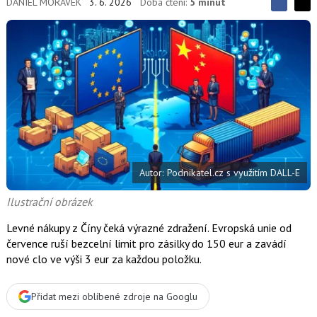
DANIEL MORÁVEK
3. 6. 2026
Doba čtení:
5 minut
S
S
S
d
d
d
í
í
í
l
l
e
e
l
j
j
t
e
t
e
e
t
n
n
a
a
F
s
a
í
c
t
e
i
b
X
Autor: Podnikatel.cz s využitím DALL-E
o
o
k
Ilustrační obrázek
u
Levné nákupy z Číny čeká výrazné zdražení. Evropská unie od
července ruší bezcelní limit pro zásilky do 150 eur a zavádí
nové clo ve výši 3 eur za každou položku.
Přidat mezi oblíbené zdroje na Googlu