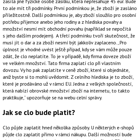
zasílá jiné fyzické osobě zásilku, která nepřesahuje 45 eur. Bude
to ale mít tři podmínky. První podmínkou je, že zboží je zasláno
příležitostně. Další podmínkou je, aby zboží sloužilo pro osobní
potřebu příjemce anebo jeho rodiny a z hlediska povahy a
množství nesmí mít obchodní povahu (například se nepočítá
s jeho dalším prodejem). A třetí podmínku tvoří skutečnost, že
musí jít o dar a za zboží nesmí být jakkoliv zaplaceno.
Pro
úplnost je vhodné uvést ještě případ, kdy se vám může pouze
zdát, že clo neplatíte. To je v případě, kdy firma doveze zboží
ve velkém množství. Tato firma zaplatí clo při vlastním
dovozu. Vy ho pak zaplatíte v ceně zboží, které si objednáte,
aniž byste si to mohli uvědomit. Z celního hlediska je to zboží,
které je prodáváno už v rámci EU. Jedna z velkých společností,
která nabízí obrovské množství zboží na internetu, to takto
praktikuje,
upozorňuje se na webu celní správy.
Jak se clo bude platit?
Clo půjde zaplatit hned několika způsoby. U některých e-shopů
půjde clo zaplatit přímo v rámci nákupu. Další možností bude