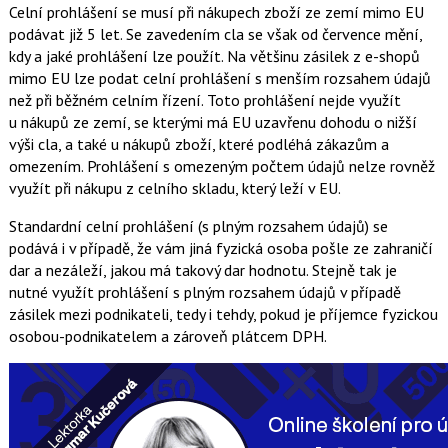
Celní prohlášení se musí při nákupech zboží ze zemí mimo EU
podávat již 5 let. Se zavedením cla se však od července mění,
kdy a jaké prohlášení lze použít. Na většinu zásilek z e-shopů
mimo EU lze podat celní prohlášení s menším rozsahem údajů
než při běžném celním řízení. Toto prohlášení nejde využít
u nákupů ze zemí, se kterými má EU uzavřenu dohodu o nižší
výši cla, a také u nákupů zboží, které podléhá zákazům a
omezením. Prohlášení s omezeným počtem údajů nelze rovněž
využít při nákupu z celního skladu, který leží v EU.
Standardní celní prohlášení (s plným rozsahem údajů) se
podává i v případě, že vám jiná fyzická osoba pošle ze zahraničí
dar a nezáleží, jakou má takový dar hodnotu. Stejně tak je
nutné využít prohlášení s plným rozsahem údajů v případě
zásilek mezi podnikateli, tedy i tehdy, pokud je příjemce fyzickou
osobou-podnikatelem a zároveň plátcem DPH.