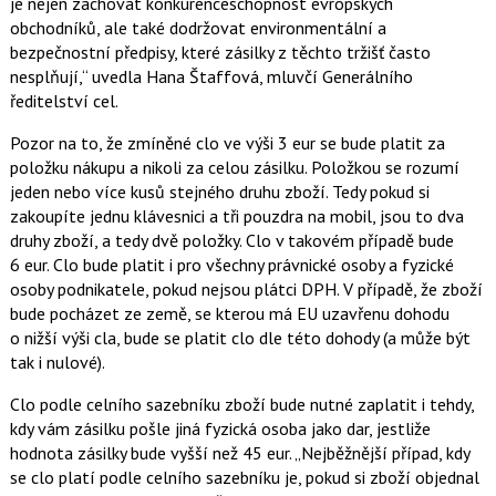
je nejen zachovat konkurenceschopnost evropských
obchodníků, ale také dodržovat environmentální a
bezpečnostní předpisy, které zásilky z těchto tržišť často
nesplňují,
uvedla
Hana Štaffová
, mluvčí Generálního
ředitelství cel.
Pozor na to, že zmíněné clo ve výši 3 eur se bude platit za
položku nákupu a nikoli za celou zásilku. Položkou se rozumí
jeden nebo více kusů stejného druhu zboží. Tedy pokud si
zakoupíte jednu klávesnici a tři pouzdra na mobil, jsou to dva
druhy zboží, a tedy dvě položky. Clo v takovém případě bude
6 eur. Clo bude platit i pro všechny právnické osoby a fyzické
osoby podnikatele, pokud nejsou plátci DPH. V případě, že zboží
bude pocházet ze země, se kterou má EU uzavřenu dohodu
o nižší výši cla, bude se platit clo dle této dohody (a může být
tak i nulové).
Clo podle celního sazebníku zboží bude nutné zaplatit i tehdy,
kdy vám zásilku pošle jiná fyzická osoba jako dar, jestliže
hodnota zásilky bude vyšší než 45 eur.
Nejběžnější případ, kdy
se clo platí podle celního sazebníku je, pokud si zboží objednal