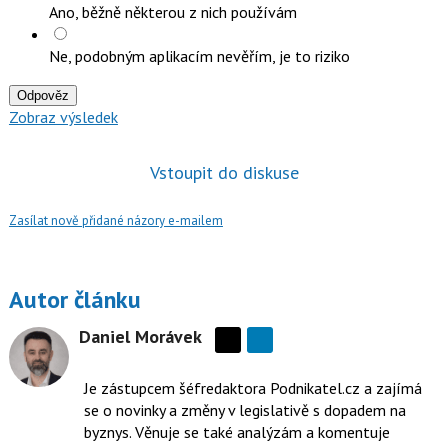
Ano, běžně některou z nich používám
Ne, podobným aplikacím nevěřím, je to riziko
Odpověz
Zobraz výsledek
Vstoupit do diskuse
Zasílat nově přidané názory e-mailem
Autor článku
Daniel Morávek
Sdílejte
na
Je zástupcem šéfredaktora Podnikatel.cz a zajímá
síti
se o novinky a změny v legislativě s dopadem na
X
byznys. Věnuje se také analýzám a komentuje