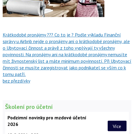
Krátkodobé pronájmy ??? Co to je ? Podle výkladu Finanční
správy u Airbnb nejde o pronájmy ani o krátkodobé pronájmy, ale
o Ubytovací činnost a právě z toho vyplývají ty všechny
povinnosti. Na pronájmy ani na krátkodobé pronájmy nemusíte
mít živnostenský list a máte minimum povinností. Při Ubytovací
činnosti se musíte zaregistrovat jako podnikatel se vším co k
tomu patří.
bez přezdívky
Školení pro účetní
Podzimní novinky pro mzdové účetní
2026
Více