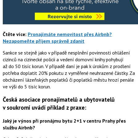
Čtěte více:
Pronajímáte nemovitost přes Airbnb?
Nezapomeňte příjem správně zdanit
Sankce se stejně jako v případě nesplnění povinnosti ohlášení
cizinců na cizinecké policii a vedení domovní knihy pohybují
až do 50 tisíc korun. V případě daní je pak k úrokům z prodlení
potřeba doplatit 20% pokutu z vyměřené neuhrazené částky. Za
obcházení lázeňských poplatků či poplatků městu hrozí penále
ve výši do 5 tisíc korun.
Česká asociace pronajímatelů a ubytovatelů
v soukromí uvádí příklad z praxe:
Jaký je výnos při pronájmu bytu 2+1 v centru Prahy přes
službu Airbnb?