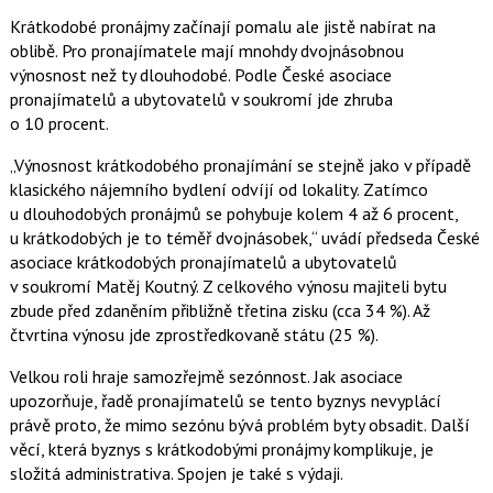
Krátkodobé pronájmy začínají pomalu ale jistě nabírat na
oblibě. Pro pronajímatele mají mnohdy dvojnásobnou
výnosnost než ty dlouhodobé. Podle České asociace
pronajímatelů a ubytovatelů v soukromí jde zhruba
o 10 procent.
Výnosnost krátkodobého pronajímání se stejně jako v případě
klasického nájemního bydlení odvíjí od
lokality. Zatímco
u dlouhodobých pronájmů se pohybuje kolem 4 až 6 procent,
u krátkodobých je to
téměř dvojnásobek,
uvádí předseda České
asociace krátkodobých pronajímatelů a ubytovatelů
v soukromí
Matěj Koutný.
Z celkového výnosu majiteli bytu
zbude před zdaněním přibližně třetina zisku
(cca 34 %). Až
čtvrtina výnosu jde zprostředkovaně státu (25 %).
Velkou roli hraje samozřejmě sezónnost. Jak asociace
upozorňuje
, řadě pronajímatelů se tento byznys nevyplácí
právě proto, že mimo sezónu bývá problém byty
obsadit. Další
věcí, která byznys s krátkodobými pronájmy komplikuje, je
složitá administrativa. Spojen je také s výdaji.