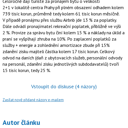
Celoročně dají turisté za pronájem bytu o velikosti
2+1 v lokalitě centra Prahy při plném obsazení
odhadem kolem
739 tisíc korun, průměrně tedy kolem 61 tisíc korun měsíčně.
V případě pronájmu
přes službu Airbnb jde 13 % za poplatky.
Dále odvádí pronajímatel rekreační poplatek, přibližně ve
výši
2 %. Provize za správu bytu činí kolem 15 % a náklady na úklid a
praní se vyšplhají zhruba na 10
%. Po zaplacení poplatků za
služby + energie a zohlednění amortizace zbude při 15%
zdanění zisku
majiteli částka kolem 17 tisíc korun. Celkový
odvod na daních (daň z ubytovacích služeb, personální
odvody
na personál, zdanění zisku jednotlivých subdodavatelů) tvoří
15 tisíc korun, tedy 25 %.
Vstoupit do diskuse
(4 názory)
Zasílat nově přidané názory e-mailem
Autor článku