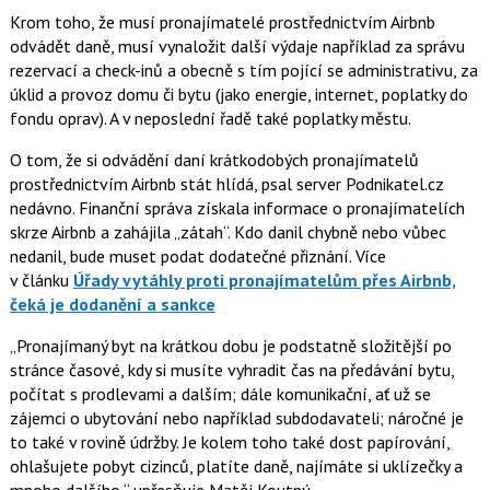
Krom toho, že musí pronajímatelé prostřednictvím Airbnb
odvádět daně, musí vynaložit další výdaje například za
správu
rezervací a check-inů a obecně s tím pojící se administrativu,
za
úklid a provoz domu či bytu (jako energie, internet, poplatky do
fondu oprav). A v neposlední řadě také
poplatky městu.
O tom, že si odvádění daní krátkodobých pronajímatelů
prostřednictvím Airbnb stát hlídá, psal server Podnikatel.cz
nedávno. Finanční správa získala informace o pronajímatelích
skrze Airbnb a zahájila „zátah“. Kdo danil chybně nebo vůbec
nedanil, bude muset podat dodatečné přiznání. Více
v článku
Úřady vytáhly proti pronajímatelům přes Airbnb,
čeká je dodanění a sankce
Pronajímaný byt na krátkou dobu je podstatně složitější po
stránce časové, kdy si musíte vyhradit čas na předávání bytu,
počítat s prodlevami a dalším; dále komunikační, ať už se
zájemci o ubytování nebo například subdodavateli; náročné je
to také v rovině údržby. Je kolem toho také dost papírování,
ohlašujete pobyt cizinců, platíte daně, najímáte si uklízečky a