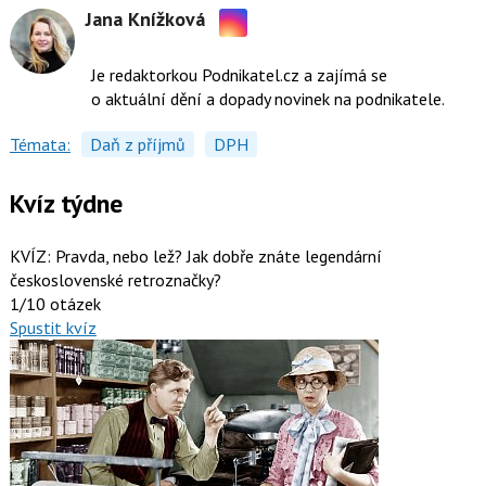
Jana Knížková
Sdílejte
na
Je redaktorkou Podnikatel.cz a zajímá se
Instagramu
o aktuální dění a dopady novinek na podnikatele.
Témata:
Daň z příjmů
DPH
Kvíz týdne
KVÍZ: Pravda, nebo lež? Jak dobře znáte legendární
československé retroznačky?
1/10 otázek
Spustit kvíz