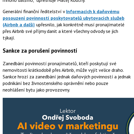
mnoho dalšího
,
upřesňuje Matěj Koutný.
Generální finanční ředitelství v
Informacích k daňovému
posouzení povinností poskytovatelů ubytovacích služeb
(Airbnb a další
)
upřesnilo, jak konkrétně musí pronajímatelé
přes Airbnb své příjmy danit a které všechny odvody se jich
týkají.
Sankce za porušení povinností
Zanedbání povinností pronajímatelů, kteří poskytují své
nemovitosti krátkodobě přes Airbnb, může vyjít velice draho.
Sankce hrozí za zanedbání jednak daňových povinností a jednak
podnikání bez živnostenského oprávnění nebo pouze
neohlášení bytu jako provozovny.