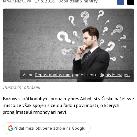
JANA KNÍŽKOVÁ
17. 8. 2018
Doba čtení:
3 minuty
S
S
S
d
d
d
í
í
í
l
l
e
e
l
j
j
t
e
t
e
e
t
n
n
a
a
F
s
a
í
c
t
e
i
b
X
Autor:
Depositphotos.com
, podle licence:
Rights Managed
o
o
k
Ilustrační obrázek
u
Byznys s krátkodobými pronájmy přes Airbnb si v Česku našel své
místo. Je však spojen s celou řadou povinností, o kterých
pronajímatelé mnohdy ani neví.
Přidat mezi oblíbené zdroje na Googlu