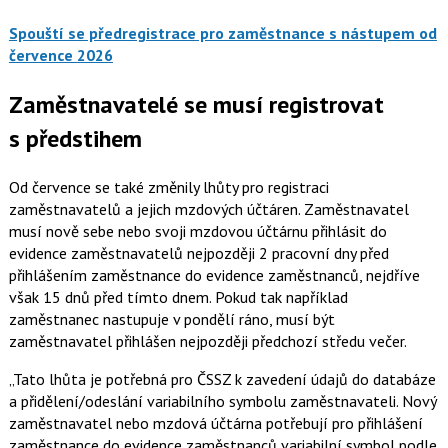
Spouští se předregistrace pro zaměstnance s nástupem od
července 2026
Zaměstnavatelé se musí registrovat
s předstihem
Od července se také změnily lhůty pro registraci
zaměstnavatelů a jejich mzdových účtáren. Zaměstnavatel
musí nově sebe nebo svoji mzdovou účtárnu přihlásit do
evidence zaměstnavatelů nejpozději 2 pracovní dny před
přihlášením zaměstnance do evidence zaměstnanců, nejdříve
však 15 dnů před tímto dnem. Pokud tak například
zaměstnanec nastupuje v pondělí ráno, musí být
zaměstnavatel přihlášen nejpozději předchozí středu večer.
Tato lhůta je potřebná pro ČSSZ k zavedení údajů do databáze
a přidělení/odeslání variabilního symbolu zaměstnavateli. Nový
zaměstnavatel nebo mzdová účtárna potřebují pro přihlášení
zaměstnance do evidence zaměstnanců variabilní symbol podle