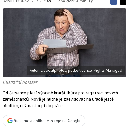
DANIEL MORÁVEK
7. 7. 2026
Doba čtení:
4 minuty
S
S
S
d
d
d
í
í
í
l
l
e
e
l
j
j
t
e
t
e
e
t
n
n
a
a
F
s
a
í
c
t
e
i
b
X
Autor:
Depositphotos
, podle licence:
Rights Managed
o
o
k
Ilustrační obrázek
u
Od července platí výrazně kratší lhůta pro registraci nových
zaměstnanců. Nově je nutné je zaevidovat na úřadě ještě
předtím, než nastoupí do práce.
Přidat mezi oblíbené zdroje na Googlu