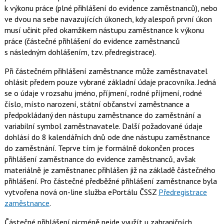
k výkonu práce (plné přihlášení do evidence zaměstnanců), nebo
ve dvou na sebe navazujících úkonech, kdy alespoň první úkon
musí učinit před okamžikem nástupu zaměstnance k výkonu
práce (částečné přihlášení do evidence zaměstnanců
s následným dohlášením, tzv. předregistrace).
Při částečném přihlášení zaměstnance může zaměstnavatel
ohlásit předem pouze vybrané základní údaje pracovníka. Jedná
se o údaje v rozsahu jméno, příjmení, rodné příjmení, rodné
číslo, místo narození, státní občanství zaměstnance a
předpokládaný den nástupu zaměstnance do zaměstnání a
variabilní symbol zaměstnavatele. Další požadované údaje
dohlásí do 8 kalendářních dnů ode dne nástupu zaměstnance
do zaměstnání. Teprve tím je formálně dokončen proces
přihlášení zaměstnance do evidence zaměstnanců, avšak
materiálně je zaměstnanec přihlášen již na základě částečného
přihlášení. Pro částečné předběžné přihlášení zaměstnance byla
vytvořena nová on-line služba ePortálu ČSSZ
Předregistrace
zaměstnance
.
Částečné přihlášení nicméně nejde využít u zahraničních