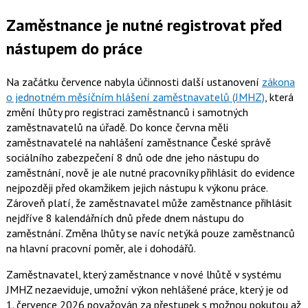
Zaměstnance je nutné registrovat před
nástupem do práce
Na začátku července nabyla účinnosti další ustanovení
zákona
o jednotném měsíčním hlášení zaměstnavatelů (JMHZ)
, která
změní lhůty pro registraci zaměstnanců i samotných
zaměstnavatelů na úřadě. Do konce června měli
zaměstnavatelé na nahlášení zaměstnance České správě
sociálního zabezpečení 8 dnů ode dne jeho nástupu do
zaměstnání, nově je ale nutné pracovníky přihlásit do evidence
nejpozději před okamžikem jejich nástupu k výkonu práce.
Zároveň platí, že zaměstnavatel může zaměstnance přihlásit
nejdříve 8 kalendářních dnů přede dnem nástupu do
zaměstnání. Změna lhůty se navíc netýká pouze zaměstnanců
na hlavní pracovní poměr, ale i dohodářů.
Zaměstnavatel, který zaměstnance v nové lhůtě v systému
JMHZ nezaeviduje, umožní výkon nehlášené práce, který je od
1. července 2026 považován za přestupek s možnou pokutou až