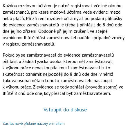
Každou mzdovou účtárnu je nutné registrovat včetně okruhu
zaměstnanců, pro které mzdová účtárna vede evidenci mezd
nebo platů. Při zřízení mzdové účtárny až po podání přihlášky
do evidence zaměstnavatelů je třeba ji přihlásit do 8 dnů ode
dne jejího zřízení. Obdobně při jejím zrušení. Ve stejné
osmidenní lhůtě hlásí zaměstnavatel nadále i případně změny
v registru zaměstnavatelů.
Pokud by se zaměstnavatel do evidence zaměstnavatelů
přihlásil a žádná fyzická osoba, kterou měl zaměstnávat,
k výkonu práce nenastoupila, musí zaměstnavatel tuto
skutečnost oznámit nejpozději do 8 dnů ode dne, v němž
taková osoba měla u tohoto zaměstnavatele nastoupit
k výkonu práce. Z evidence se tedy odhlásí (provede storno) ve
lhůtě 8 dnů ode dne, kdy přestal být zaměstnavatelem.
Vstoupit do diskuse
Zasílat nově přidané názory e-mailem