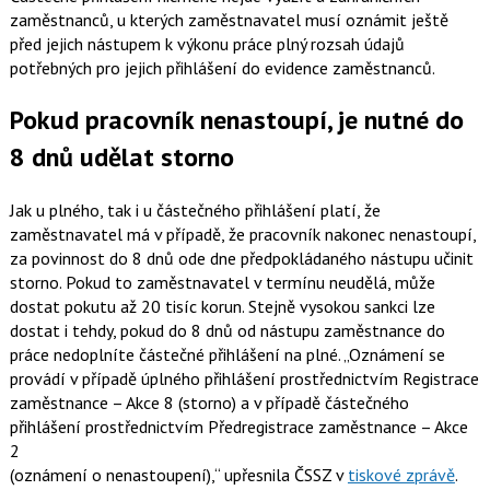
zaměstnanců, u kterých zaměstnavatel musí oznámit ještě
před jejich nástupem k výkonu práce plný rozsah údajů
potřebných pro jejich přihlášení do evidence zaměstnanců.
Pokud pracovník nenastoupí, je nutné do
8 dnů udělat storno
Jak u plného, tak i u částečného přihlášení platí, že
zaměstnavatel má v případě, že pracovník nakonec nenastoupí,
za povinnost do 8 dnů ode dne předpokládaného nástupu učinit
storno. Pokud to zaměstnavatel v termínu neudělá, může
dostat pokutu až 20 tisíc korun. Stejně vysokou sankci lze
dostat i tehdy, pokud do 8 dnů od nástupu zaměstnance do
práce nedoplníte částečné přihlášení na plné.
Oznámení se
provádí v případě úplného přihlášení prostřednictvím Registrace
zaměstnance – Akce 8 (storno) a v případě částečného
přihlášení prostřednictvím Předregistrace zaměstnance – Akce
2
(oznámení o nenastoupení),
upřesnila ČSSZ v
tiskové zprávě
.