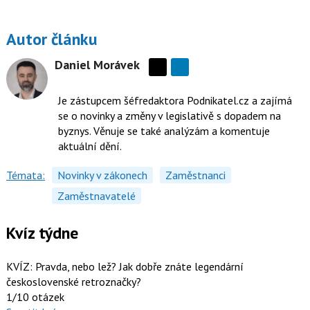
Autor článku
Daniel Morávek
Sdílejte
na
Je zástupcem šéfredaktora Podnikatel.cz a zajímá
síti
se o novinky a změny v legislativě s dopadem na
X
byznys. Věnuje se také analýzám a komentuje
aktuální dění.
Témata:
Novinky v zákonech
Zaměstnanci
Zaměstnavatelé
Kvíz týdne
KVÍZ: Pravda, nebo lež? Jak dobře znáte legendární
československé retroznačky?
1/10 otázek