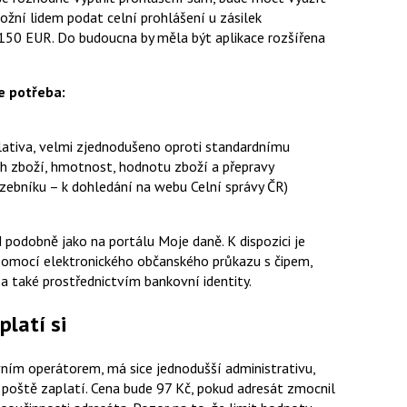
ožní lidem podat celní prohlášení u zásilek
50 EUR. Do budoucna by měla být aplikace rozšířena
e potřeba:
islativa, velmi zjednodušeno oproti standardnímu
uh zboží, hmotnost, hodnotu zboží a přepravy
zebníku – k dohledání na webu Celní správy ČR)
ad podobně jako na portálu Moje daně. K dispozici je
é pomocí elektronického občanského průkazu s čipem,
 a také prostřednictvím bankovní identity.
platí si
ím operátorem, má sice jednodušší administrativu,
 poště zaplatí. Cena bude 97 Kč, pokud adresát zmocnil