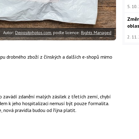
u
5. 10.
Změn
oblas
Autor:
Depositphotos.com
, podle licence:
Rights Managed
2. 11.
kupu drobného zboží z čínských a dalších e-shopů mimo
 zavádí zdanění malých zásilek z třetích zemí, chybí
dem k jeho hospitalizaci nemusí být pouze formalita.
nová pravidla budou od října platit.