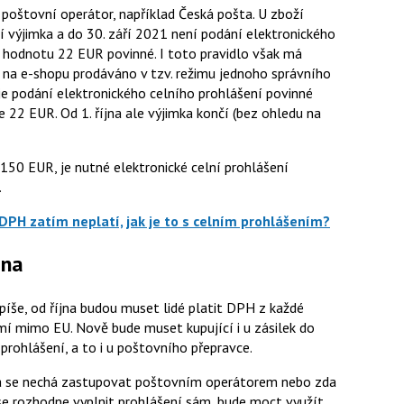
je poštovní operátor, například Česká pošta. U zboží
výjimka a do 30. září 2021 není podání elektronického
h hodnotu 22 EUR povinné. I toto pravidlo však má
ží na e-shopu prodáváno v tzv. režimu jednoho správního
je podání elektronického celního prohlášení povinné
je 22 EUR. Od 1. října ale výjimka končí (bez ohledu na
 150 EUR, je nutné elektronické celní prohlášení
.
DPH zatím neplatí, jak je to s celním prohlášením?
jna
íše, od října budou muset lidé platit DPH z každé
 zemí mimo EU. Nově bude muset kupující i u zásilek do
rohlášení, a to i u poštovního přepravce.
da se nechá zastupovat poštovním operátorem nebo zda
 se rozhodne vyplnit prohlášení sám, bude moct využít