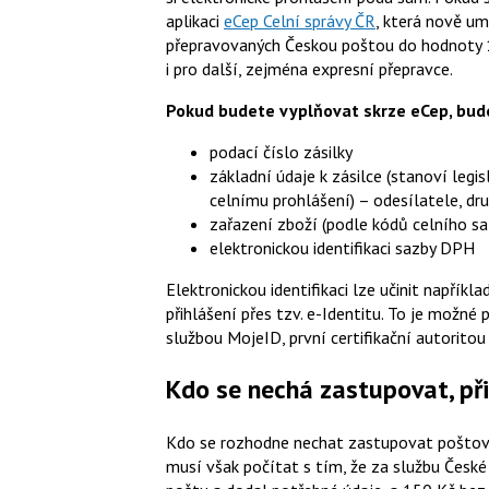
aplikaci
eCep Celní správy ČR
, která nově um
přepravovaných Českou poštou do hodnoty 1
i pro další, zejména expresní přepravce.
Pokud budete vyplňovat skrze eCep, bud
podací číslo zásilky
základní údaje k zásilce (stanoví leg
celnímu prohlášení) – odesílatele, dr
zařazení zboží (podle kódů celního sa
elektronickou identifikaci sazby DPH
Elektronickou identifikaci lze učinit napříkl
přihlášení přes tzv. e-Identitu. To je možn
službou MojeID, první certifikační autoritou
Kdo se nechá zastupovat, při
Kdo se rozhodne nechat zastupovat poštovn
musí však počítat s tím, že za službu České