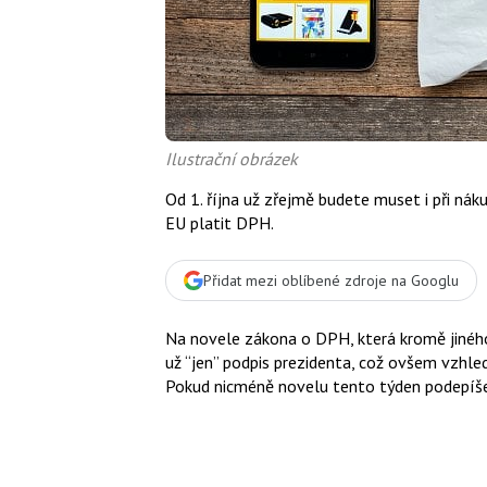
Ilustrační obrázek
Od 1. října už zřejmě budete muset i při ná
EU platit DPH.
Přidat mezi oblíbené zdroje na Googlu
Na novele zákona o DPH, která kromě jiného
už “jen” podpis prezidenta, což ovšem vzhle
Pokud nicméně novelu tento týden podepíše, 