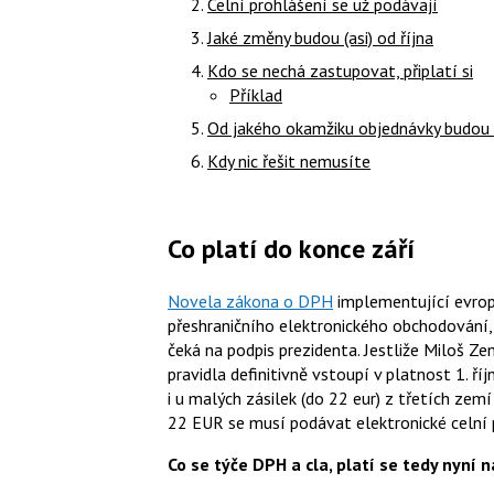
Celní prohlášení se už podávají
Jaké změny budou (asi) od října
Kdo se nechá zastupovat, připlatí si
Příklad
Od jakého okamžiku objednávky budou p
Kdy nic řešit nemusíte
Co platí do konce září
Novela zákona o DPH
implementující evrops
přeshraničního elektronického obchodování
čeká na podpis prezidenta. Jestliže Miloš Z
pravidla definitivně vstoupí v platnost 1. ří
i u malých zásilek (do 22 eur) z třetích zemí
22 EUR se musí podávat elektronické celní 
Co se týče DPH a cla, platí se tedy nyní 