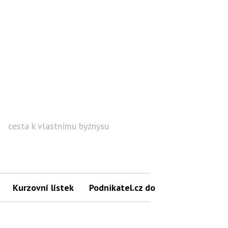
cesta k vlastnímu byznysu
Hled
Kurzovní lístek
Podnikatel.cz do mailu