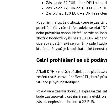
Zásilka do 22 EUR – bez DPH a bez cl
Zásilka od 22 EUR do 150 EUR – s DP
Zásilky nad 150 EUR – s DPH i se clem
Pozor jen na to, že u zboží, které je zasíl
podnikání, čili v rámci přeprodeje, se platí 
nebo právnická osoba. Neřeší se zde ani hod
zboží o hodnotě vyšší než 150 EUR. Až na výj
cigarety a další. Také se vyměří každé fyzi
která zboží využije k podnikatelské činnosti
Celní prohlášení se už podáv
Ačkoli DPH z malých zásilek bude platit až od
změnu totiž upravují nařízení EU, která půso
Situace je nyní následující:
Pokud vám zásilku doručuje expresní zasílat
bude zastupovat v celním řízení a elektronic
zásilka nepřesáhne hodnotu 22 EUR.