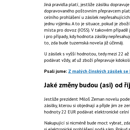
Jiná pravidla platí, jestliže zásilku dopravu
dopravovaného poštovním přepravcem platí 
celního prohlášení u zásilek nepřesahujícíc
jednu výjimku. A to je situace, pokud je zbo
místa pro dovoz (IOSS). V takovém případě 
i pro případy, kdy hodnota zásilky nepřesahu
to, zda bude tuzemská novela již účinná).
U zásilek s vyšší hodnotou, tedy mezi 22 až
podávat vždy, ať už zboží přepravuje kdokoli
Psali jsme:
Z malých čínských zásilek se 
Jaké změny budou (asi) od ří
Jestliže prezident Miloš Zeman novelu podep
zásilky, kterou si objednají a přijde jim ze
hodnoty 22 EUR podávat elektronické celní p
Nakupující si nicméně bude moct vybrat, z
si elektronické prohlášení podá sám. Pokud