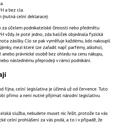
a.
H a bez cla.
 (nutná celní deklarace).
áno za účelem podnikatelské činnosti nebo předmětu
DPH vždy. Je poté jedno, zda balíček objednala fyzická
nota zásilky. Clo se pak vyměřuje každému, kdo nakoupil
imky, mezi které lze zařadit např. parfémy, alkohol,
cké anebo právnické osobě bez ohledu na cenu nákupu,
 nebo následnému přeprodeji v rámci podnikání.
ají
 října, celní legislativa je účinná už od července. Tuto
bí přímo a není nutné přijímat národní legislativu.
elská služba, nebudete muset nic řešit, protože ta vás
ké celní prohlášení za vás podá, a to i v případě, že