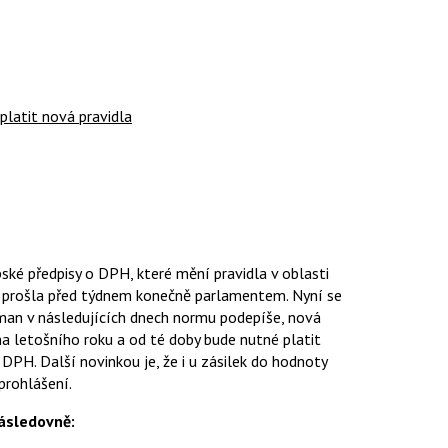
latit nová pravidla
ké předpisy o DPH, které mění pravidla v oblasti
, prošla před týdnem konečně parlamentem. Nyní se
eman v následujících dnech normu podepíše, nová
jna letošního roku a od té doby bude nutné platit
 DPH. Další novinkou je, že i u zásilek do hodnoty
prohlášení.
následovně: