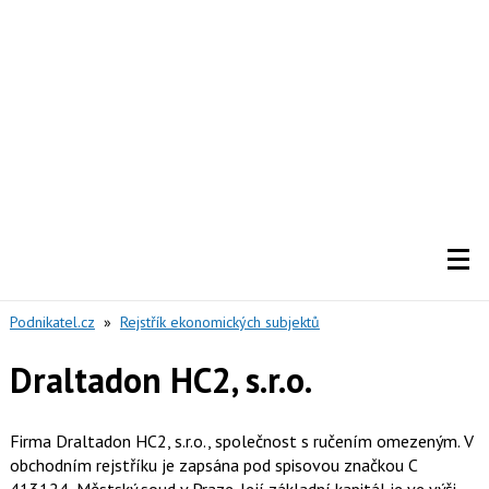
Podnikatel.cz
»
Rejstřík ekonomických subjektů
Draltadon HC2, s.r.o.
Firma Draltadon HC2, s.r.o., společnost s ručením omezeným. V
obchodním rejstříku je zapsána pod spisovou značkou C
413124, Městský soud v Praze. Její základní kapitál je ve výši