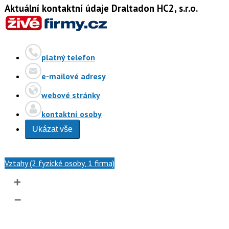
Aktuální kontaktní údaje Draltadon HC2, s.r.o.
platný telefon
e-mailové adresy
webové stránky
kontaktní osoby
Ukázat vše
Vztahy (2 fyzické osoby, 1 firma)
+
–