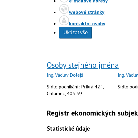
e-mailové adresy
webové stránky
kontaktní osoby
Ukázat vše
Osoby stejného jména
Ing. Václav Dolejš
Ing. Václa
Sídlo podnikání: Příkrá 424,
Sídlo pod
Chlumec, 403 39
Registr ekonomických subje
Statistické údaje