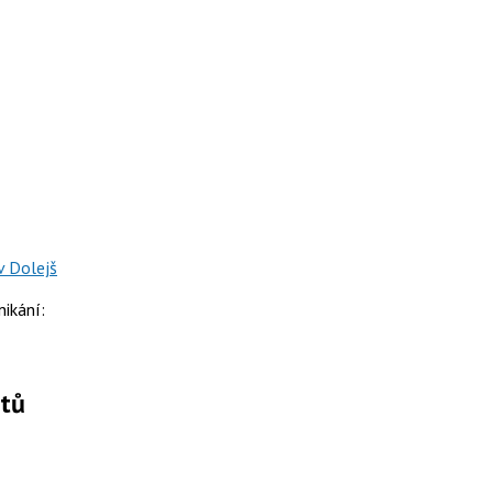
v Dolejš
nikání:
ktů