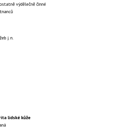
statně výdělečně činné
tnanců
b j. n.
rita lidské kůže
aná