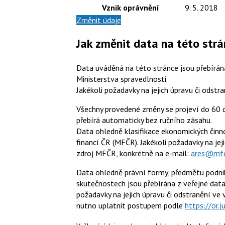
Vznik oprávnění
9. 5. 2018
Změnit údaje
Jak změnit data na této str
Data uváděná na této stránce jsou přebírána
Ministerstva spravedlnosti.
Jakékoli požadavky na jejich úpravu či odstr
Všechny provedené změny se projeví do 60 dn
přebírá automaticky bez ručního zásahu.
Data ohledně klasifikace ekonomických činno
financí ČR (MFČR). Jakékoli požadavky na je
zdroj MFČR, konkrétně na e-mail:
ares@mfc
Data ohledně právní formy, předmětu podnik
skutečnostech jsou přebírána z veřejné data
požadavky na jejich úpravu či odstranění ve v
nutno uplatnit postupem podle
https://or.j