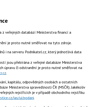
ánce
 z veřejných databází Ministerstva financí a
anění je proto nutné směřovat na tyto zdroje.
ů i na serveru Podnikatel.cz, který jednotlivá data
stí jsou přebírána z veřejné databáze Ministerstva
jich úpravu či odstranění je proto nutné směřovat na
r.cz
.
ání, kapitálu, odpovědných osobách a ostatních
báze Ministerstva spravedlnosti ČR (MSČR). Jakékoliv
eřejných rejstřících je v případě obchodního rejstříku
ustice.cz/ias/ui/podani
.