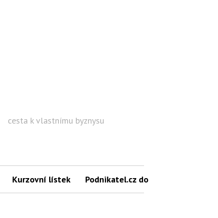
cesta k vlastnímu byznysu
Hled
Kurzovní lístek
Podnikatel.cz do mailu