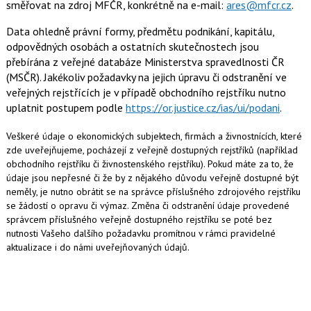
směřovat na zdroj MFČR, konkrétně na e-mail:
ares@mfcr.cz
.
Data ohledně právní formy, předmětu podnikání, kapitálu,
odpovědných osobách a ostatních skutečnostech jsou
přebírána z veřejné databáze Ministerstva spravedlnosti ČR
(MSČR). Jakékoliv požadavky na jejich úpravu či odstranění ve
veřejných rejstřících je v případě obchodního rejstříku nutno
uplatnit postupem podle
https://or.justice.cz/ias/ui/podani
.
Veškeré údaje o ekonomických subjektech, firmách a živnostnících, které
zde uveřejňujeme, pocházejí z veřejně dostupných rejstříků (například
obchodního rejstříku či živnostenského rejstříku). Pokud máte za to, že
údaje jsou nepřesné či že by z nějakého důvodu veřejně dostupné být
neměly, je nutno obrátit se na správce příslušného zdrojového rejstříku
se žádostí o opravu či výmaz. Změna či odstranění údaje provedené
správcem příslušného veřejně dostupného rejstříku se poté bez
nutnosti Vašeho dalšího požadavku promítnou v rámci pravidelné
aktualizace i do námi uveřejňovaných údajů.