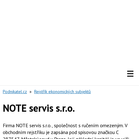
Podnikatel.cz
»
Rejstřík ekonomických subjektů
NOTE servis s.r.o.
Firma NOTE servis s.r.o., společnost s ručením omezeným. V
obchodním rejstříku je zapsána pod spisovou značkou C
287547, Městský soud v Praze. Její základní kapitál je ve výši