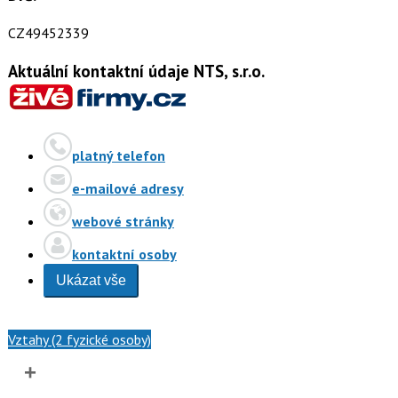
CZ49452339
Aktuální kontaktní údaje NTS, s.r.o.
platný telefon
e-mailové adresy
webové stránky
kontaktní osoby
Ukázat vše
Vztahy (2 fyzické osoby)
+