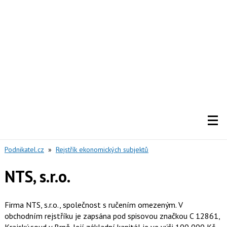
Podnikatel.cz
»
Rejstřík ekonomických subjektů
NTS, s.r.o.
Firma NTS, s.r.o., společnost s ručením omezeným. V
obchodním rejstříku je zapsána pod spisovou značkou C 12861,
Krajský soud v Brně. Její základní kapitál je ve výši 100 000 Kč.