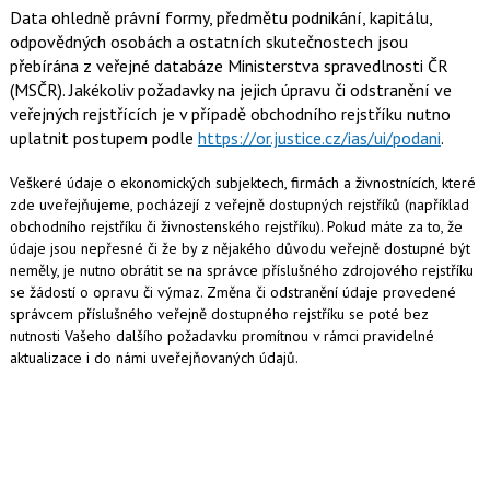
Data ohledně právní formy, předmětu podnikání, kapitálu,
odpovědných osobách a ostatních skutečnostech jsou
přebírána z veřejné databáze Ministerstva spravedlnosti ČR
(MSČR). Jakékoliv požadavky na jejich úpravu či odstranění ve
veřejných rejstřících je v případě obchodního rejstříku nutno
uplatnit postupem podle
https://or.justice.cz/ias/ui/podani
.
Veškeré údaje o ekonomických subjektech, firmách a živnostnících, které
zde uveřejňujeme, pocházejí z veřejně dostupných rejstříků (například
obchodního rejstříku či živnostenského rejstříku). Pokud máte za to, že
údaje jsou nepřesné či že by z nějakého důvodu veřejně dostupné být
neměly, je nutno obrátit se na správce příslušného zdrojového rejstříku
se žádostí o opravu či výmaz. Změna či odstranění údaje provedené
správcem příslušného veřejně dostupného rejstříku se poté bez
nutnosti Vašeho dalšího požadavku promítnou v rámci pravidelné
aktualizace i do námi uveřejňovaných údajů.