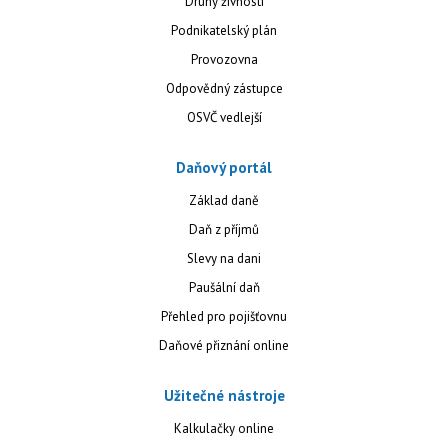
Druhy živností
Podnikatelský plán
Provozovna
Odpovědný zástupce
OSVČ vedlejší
Daňový portál
Základ daně
Daň z příjmů
Slevy na dani
Paušální daň
Přehled pro pojišťovnu
Daňové přiznání online
Užitečné nástroje
Kalkulačky online