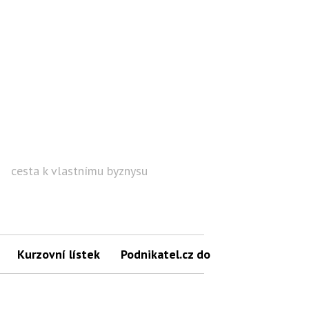
cesta k vlastnímu byznysu
Hled
Kurzovní lístek
Podnikatel.cz do mailu