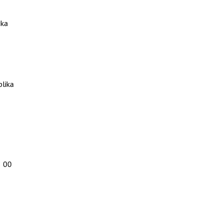
ika
blika
8 00