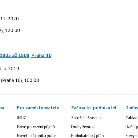
. 12. 2020
2), 120 00
 1805 až 1808, Praha 10
9. 5. 2019
 (Praha 10), 100 00
ma
Pro zaměstnavatele
Začínající podnikatel
Daňov
JMHZ
Založení živnosti
Základ
Nové potvrzení příjmů
Druhy živností
Daň z p
Novela zákoníku práce
Podnikatelský plán
Slevy n