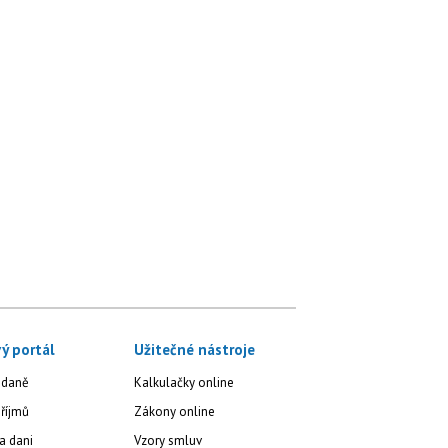
ý portál
Užitečné nástroje
 daně
Kalkulačky online
říjmů
Zákony online
a dani
Vzory smluv