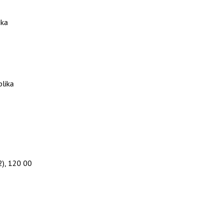
ika
blika
2), 120 00