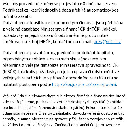
Všechny provedené změny se projeví do 60 dnů i na serveru
Podnikatel.cz, který jednotlivá data přebírá automaticky bez
ručního zásahu.
Data ohledně klasifikace ekonomických činností jsou přebírána
z veřejné databáze Ministerstva financí ČR (MFČR). Jakékoli
požadavky na jejich úpravu či odstranění je proto nutné
směřovat na zdroj MFČR, konkrétně na e-mail:
ares@mfcr.cz
.
Data ohledně právní formy, předmětu podnikání, kapitálu,
odpovědných osobách a ostatních skutečnostech jsou
přebírána z veřejné databáze Ministerstva spravedlnosti ČR
(MSČR). Jakékoliv požadavky na jejich úpravu či odstranění ve
veřejných rejstřících je v případě obchodního rejstříku nutno
uplatnit postupem podle
https://or.justice.cz/ias/ui/podani
.
Veškeré údaje o ekonomických subjektech, firmách a živnostnících, které
zde uveřejňujeme, pocházejí z veřejně dostupných rejstříků (například
obchodního rejstříku či živnostenského rejstříku). Pokud máte za to, že
údaje jsou nepřesné či že by z nějakého důvodu veřejně dostupné být
neměly, je nutno obrátit se na správce příslušného zdrojového rejstříku
se žádostí o opravu či výmaz. Změna či odstranění údaje provedené