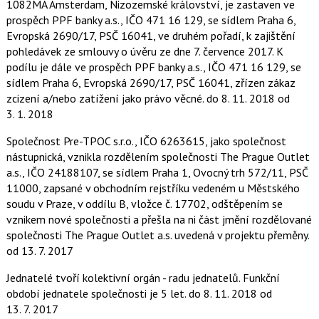
1082MA Amsterdam, Nizozemské království, je zastaven ve
prospěch PPF banky a.s., IČO 471 16 129, se sídlem Praha 6,
Evropská 2690/17, PSČ 16041, ve druhém pořadí, k zajištění
pohledávek ze smlouvy o úvěru ze dne 7. července 2017. K
podílu je dále ve prospěch PPF banky a.s., IČO 471 16 129, se
sídlem Praha 6, Evropská 2690/17, PSČ 16041, zřízen zákaz
zcizení a/nebo zatížení jako právo věcné.
do 8. 11. 2018
od
3. 1. 2018
Společnost Pre-TPOC s.r.o., IČO 6263615, jako společnost
nástupnická, vznikla rozdělením společnosti The Prague Outlet
a.s., IČO 24188107, se sídlem Praha 1, Ovocný trh 572/11, PSČ
11000, zapsané v obchodním rejstříku vedeném u Městského
soudu v Praze, v oddílu B, vložce č. 17702, odštěpením se
vznikem nové společnosti a přešla na ni část jmění rozdělované
společnosti The Prague Outlet a.s. uvedená v projektu přeměny.
od 13. 7. 2017
Jednatelé tvoří kolektivní orgán - radu jednatelů. Funkční
období jednatele společnosti je 5 let.
do 8. 11. 2018
od
13. 7. 2017