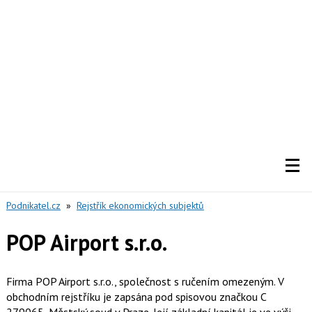
Podnikatel.cz
»
Rejstřík ekonomických subjektů
POP Airport s.r.o.
Firma POP Airport s.r.o., společnost s ručením omezeným. V
obchodním rejstříku je zapsána pod spisovou značkou C
279065, Městský soud v Praze. Její základní kapitál je ve výši