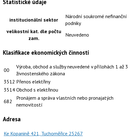
Statistické údaje
Národní soukromé nefinanční
institucionální sektor
podniky
velikostní kat. dle počtu
Neuvedeno
zam.
Klasifikace ekonomických činností
Výroba, obchod a služby neuvedené v přílohách 1 až 3
00
živnostenského zákona
3512
Přenos elektřiny
3514
Obchod s elektřinou
Pronájem a správa vlastních nebo pronajatých
682
nemovitostí
Adresa
Ke Kopanině 421, Tuchoměřice 25267