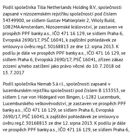
Podíl společníka Tilia Netherlands Holding B.V., společnosti
zapsané v nizozemském rejstříku společností pod číslem
34349900, se sídlem Gustav Mahlerplein 2, Viñoly Build,
1082MA Amsterdam, Nizozemské království, je zastaven ve
prospěch PPF banky a.s., IČO 471 16 129, se sídlem Praha 6,
Evropská 2690/17, PSČ 16041, k zajištění pohledávek ze
smlouvy o úvěru reg.č. 30168813 ze dne 12. srpna 2013. K
podílu je dále ve prospěch PPF banky a.s., IČO 471 16 129, se
sídlem Praha 6, Evropská 2690/17, PSČ 16041, zřízen zákaz
zcizení a/nebo zatížení jako právo věcné.
do 10. 7. 2018
od
13. 7. 2017
Podíl společníka Nemab S.à r.l., společnosti zapsané v
lucemburském rejstříku společností pod číslem B 153353, se
sídlem 1 rue von Hildegard von Bingen, L-1282 Lucemburk,
Lucemburského velkovévodství, je zastaven ve prospěch PPF
banky a.s., IČO 471 16 129, se sídlem Praha 6, Evropská
2690/17, PSČ 16041, k zajištění pohledávek ze smlouvy o
úvěru reg.č. 30168813 ze dne 12. srpna 2013. K podílu je dále
ve prospěch PPF banky a.s., IČO 471 16 129, se sídlem Praha 6,