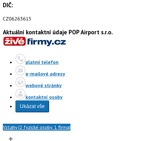
DIČ:
CZ06263615
Aktuální kontaktní údaje POP Airport s.r.o.
platný telefon
e-mailové adresy
webové stránky
kontaktní osoby
Ukázat vše
Vztahy (2 fyzické osoby, 1 firma)
+