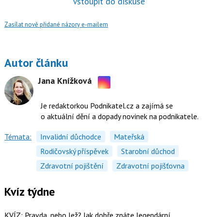
Vstoupit do diskuse
Zasílat nově přidané názory e-mailem
Autor článku
Jana Knížková
Sdílejte
na
Je redaktorkou Podnikatel.cz a zajímá se
Instagramu
o aktuální dění a dopady novinek na podnikatele.
Témata:
Invalidní důchodce
Mateřská
Rodičovský příspěvek
Starobní důchod
Zdravotní pojištění
Zdravotní pojišťovna
Kvíz týdne
KVÍZ: Pravda, nebo lež? Jak dobře znáte legendární