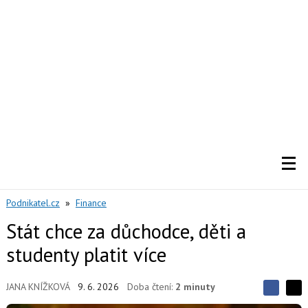
Podnikatel.cz
»
Finance
Stát chce za důchodce, děti a
studenty platit více
JANA KNÍŽKOVÁ
9. 6. 2026
Doba čtení:
2 minuty
S
S
S
d