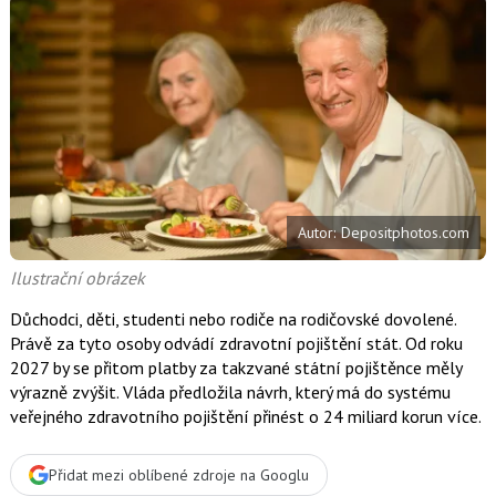
d
d
í
í
í
l
l
e
e
l
j
j
t
e
t
e
e
t
n
n
a
a
F
s
a
í
c
t
e
i
b
X
Autor: Depositphotos.com
o
o
k
Ilustrační obrázek
u
Důchodci, děti, studenti nebo rodiče na rodičovské dovolené.
Právě za tyto osoby odvádí zdravotní pojištění stát. Od roku
2027 by se přitom platby za takzvané státní pojištěnce měly
výrazně zvýšit. Vláda předložila návrh, který má do systému
veřejného zdravotního pojištění přinést o 24 miliard korun více.
Přidat mezi oblíbené zdroje na Googlu