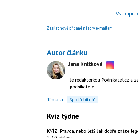
Vstoupit
Zasílat nově přidané názory e-mailem
Autor článku
Jana Knížková
Sdílejte
na
Je redaktorkou Podnikatel.cz a z
Instagramu
podnikatele.
Témata:
Spotřebitelé
Kvíz týdne
KVÍZ: Pravda, nebo lež? Jak dobře znáte le
1/10 otázek