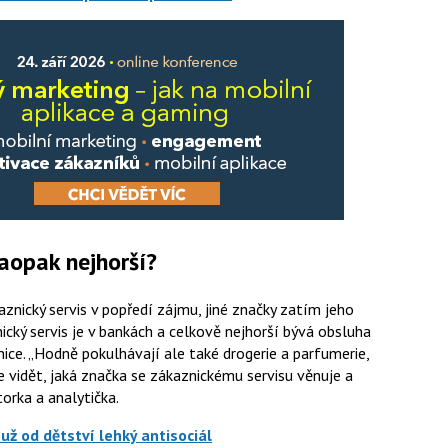
naopak nejhorší?
znický servis v popředí zájmu, jiné značky zatím jeho
ický servis je v bankách a celkově nejhorší bývá obsluha
nice.
Hodně pokulhávají ale také drogerie a parfumerie,
e vidět, jaká značka se zákaznickému servisu věnuje a
torka a analytička.
už od dětství lehký antisociál