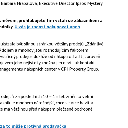
e
Barbara Hrabalová,
Executive Director Ipsos Mystery
úsměvem, prohlubujete tím vztah se zákazníkem a
odníky.
U vás je radost nakupovat aneb
ukázala být silnou stránkou většiny prodejů. „Zdánlivě
ový dojem a mnohdy jsou rozhodujícím faktorem
vstřícný prodejce dokáže od nákupu odradit, zároveň
ojevem jeho nejistoty, možná jen neví, jak kontakt
anagementu nákupních center v CPI Property Group.
prodejců za posledních 10 – 15 let
změnila
velmi
kazník je mnohem náročnější, chce se více bavit a
o, že má většinou před nákupem přečtené podrobné
za to může protivná prodavačka