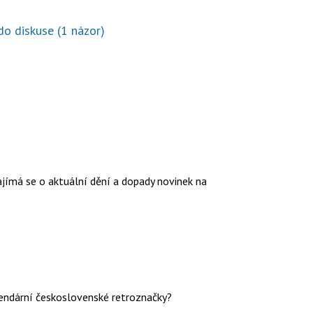
 do diskuse
(1 názor)
ajímá se o aktuální dění a dopady novinek na
gendární československé retroznačky?