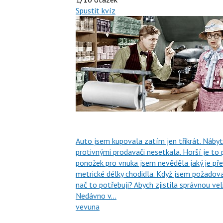
Spustit kvíz
Auto jsem kupovala zatím jen třikrát. Náby
protivnými prodavači nesetkala. Horší je to
ponožek pro vnuka jsem nevěděla jaký je pře
metrické délky chodidla. Když jsem požadov
nač to potřebuji? Abych zjistila správnou veli
Nedávno v…
vevuna