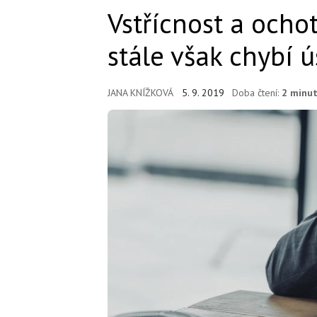
Vstřícnost a ochot
stále však chybí 
JANA KNÍŽKOVÁ
5. 9. 2019
Doba čtení:
2 minu