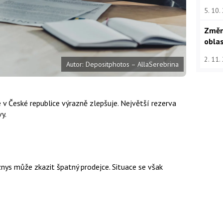
5. 10.
Změn
oblas
2. 11.
Autor: Depositphotos – AllaSerebrina
v České republice výrazně zlepšuje. Největší rezerva
y.
nys může zkazit špatný prodejce. Situace se však