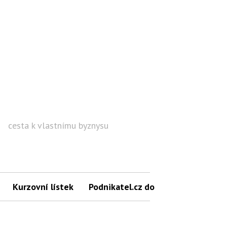
cesta k vlastnímu byznysu
Hled
Kurzovní lístek
Podnikatel.cz do mailu