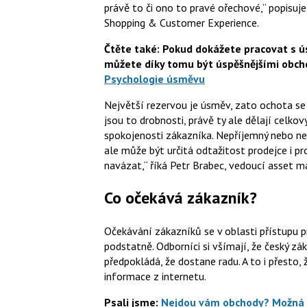
právě to či ono to pravé ořechové,
popisuj
Shopping & Customer Experience.
Čtěte také: Pokud dokážete pracovat s 
můžete díky tomu být úspěšnějšími obch
Psychologie úsměvu
Největší rezervou je úsměv, zato ochota se 
jsou to drobnosti, právě ty ale dělají celk
spokojenosti zákazníka. Nepříjemný nebo ne
ale může být určitá odtažitost prodejce i pr
navázat,“ říká
Petr Brabec
, vedoucí asset m
Co očekává zákazník?
Očekávání zákazníků se v oblasti přístupu 
podstatně. Odborníci si všímají, že český zá
předpokládá, že dostane radu. A to i přest
informace z internetu.
Psali jsme:
Nejdou vám obchody? Možná 