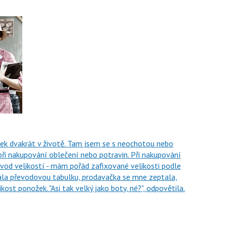
tek dvakrát v životě. Tam jsem se s neochotou nebo
 při nakupování oblečení nebo potravin. Při nakupování
vod velikostí - mám pořád zafixované velikosti podle
ala převodovou tabulku, prodavačka se mne zeptala,
kost ponožek. "Asi tak velký jako boty, né?", odpovětila.