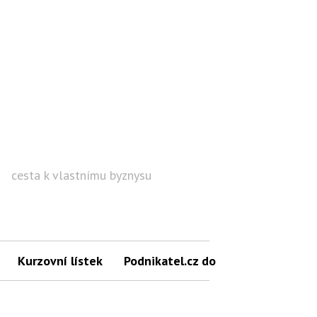
cesta k vlastnímu byznysu
Hled
Kurzovní lístek
Podnikatel.cz do mailu