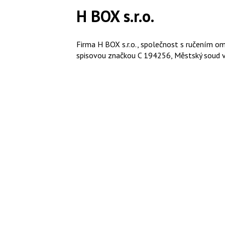
H BOX s.r.o.
Firma H BOX s.r.o., společnost s ručením o
spisovou značkou C 194256, Městský soud v P