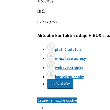
4. 5. 2012
DIČ:
CZ24297526
Aktuální kontaktní údaje H BOX s.r.
platný telefon
e-mailové adresy
webové stránky
kontaktní osoby
Ukázat vše
Vztahy (2 fyzické osoby)
+