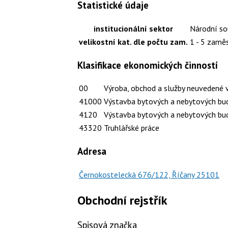
Statistické údaje
institucionální sektor
Národní so
velikostní kat. dle počtu zam.
1 - 5 zamě
Klasifikace ekonomických činností
00
Výroba, obchod a služby neuvedené 
41000
Výstavba bytových a nebytových bu
4120
Výstavba bytových a nebytových bu
43320
Truhlářské práce
Adresa
Černokostelecká 676/122, Říčany 25101
Obchodní rejstřík
Spisová značka