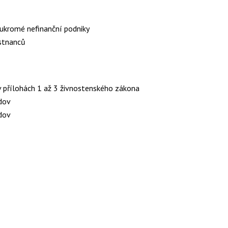
ukromé nefinanční podniky
stnanců
v přílohách 1 až 3 živnostenského zákona
dov
dov