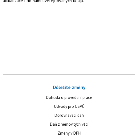
aktualizace i do námi uveřejňovaných údajů.
Důležité změny
Dohoda o provedení práce
Odvody pro OSVČ
Dorovnávací daň
Daň z nemovitých věcí
Změny v DPH