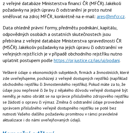
z veřejné databáze Ministerstva financí ČR (MFČR). Jakékoli
požadavky na jejich úpravu či odstranění je proto nutné
směřovat na zdroj MFČR, konkrétně na e-mail:
ares@mfcr.cz
.
Data ohledně právní formy, předmětu podnikání, kapitálu,
odpovědných osobách a ostatních skutečnostech jsou
přebírána z veřejné databáze Ministerstva spravedlnosti ČR
(MSČR). Jakékoliv požadavky na jejich úpravu či odstranění ve
veřejných rejstřících je v případě obchodního rejstříku nutno
uplatnit postupem podle
https://or.justice.cz/ias/ui/podani
.
Veškeré údaje o ekonomických subjektech, firmách a živnostnících, které
zde uveřejňujeme, pocházejí z veřejně dostupných rejstříků (například
obchodního rejstříku či živnostenského rejstříku). Pokud máte za to, že
údaje jsou nepřesné či že by z nějakého důvodu veřejně dostupné být
neměly, je nutno obrátit se na správce příslušného zdrojového rejstříku
se žádostí o opravu či výmaz. Změna či odstranění údaje provedené
správcem příslušného veřejně dostupného rejstříku se poté bez
nutnosti Vašeho dalšího požadavku promítnou v rámci pravidelné
aktualizace i do námi uveřejňovaných údajů.