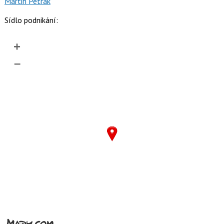
Martin Petrák
Sídlo podnikání:
+
–