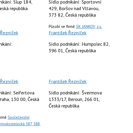
nikání: Slup 184,
Sídlo podnikání: Sportovní
eská republika
429, Boršov nad Vltavou,
373 82, Česká republika
Působí ve firmě
SK JANKOV, z.s.
 Řezníček
František Řezníček
nikání:
Sídlo podnikání: Humpolec 82,
396 01, Česká republika
 Řezníček
František Řezníček
nikání: Seifertova
Sídlo podnikání: Švermova
raha, 130 00, Česká
1333/17, Beroun, 266 01,
Česká republika
firmě
Společenství
ernokostelecká 587, 588,