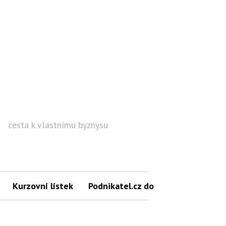
cesta k vlastnímu byznysu
Hled
Kurzovní lístek
Podnikatel.cz do mailu