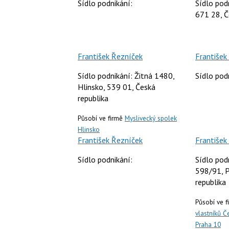
Sídlo podnikání:
Sídlo pod
671 28, Č
František Řezníček
František
Sídlo podnikání: Žitná 1480,
Sídlo pod
Hlinsko, 539 01, Česká
republika
Působí ve firmě
Myslivecký spolek
Hlinsko
František Řezníček
František
Sídlo podnikání:
Sídlo pod
598/91, P
republika
Působí ve 
vlastníků Č
Praha 10