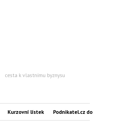
cesta k vlastnímu byznysu
Hled
Kurzovní lístek
Podnikatel.cz do mailu