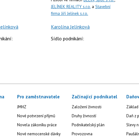
JELÍNEK REALITY s.r.o.
a
Stavební
firma Jiří Jelínek s.r.o.
Jelínková
Karolína Jelínková
nikání:
Sídlo podnikání:
ma
Pro zaměstnavatele
Začínající podnikatel
Daňov
JMHZ
Založení živnosti
Základ
Nové potvrzení příjmů
Druhy živností
Daň z p
Novela zákoníku práce
Podnikatelský plán
Slevy n
Nové nemocenské dávky
Provozovna
Paušál