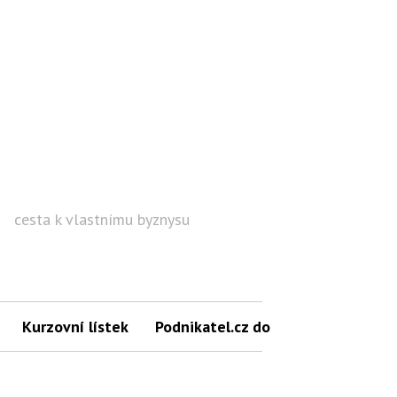
cesta k vlastnímu byznysu
Hled
Kurzovní lístek
Podnikatel.cz do mailu