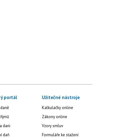
ý portál
Užitečné nástroje
 daně
Kalkulačky online
říjmů
Zákony online
a dani
Vzory smluv
ní daň
Formuláře ke stažení