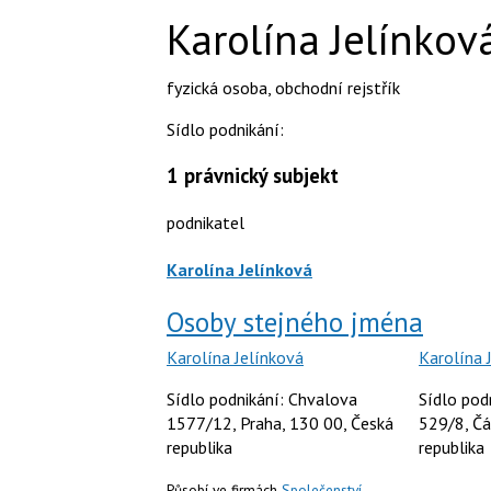
Karolína Jelínkov
fyzická osoba
,
obchodní rejstřík
Sídlo podnikání:
1
právnický subjekt
podnikatel
Karolína Jelínková
Osoby stejného jména
Karolína Jelínková
Karolína 
Sídlo podnikání: Chvalova
Sídlo podn
1577/12, Praha, 130 00, Česká
529/8, Čá
republika
republika
Působí ve firmách
Společenství