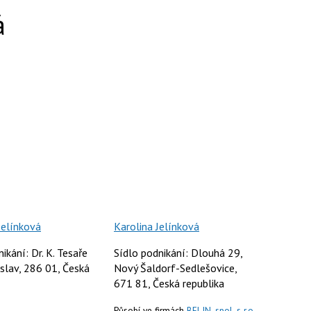
á
Jelínková
Karolina Jelínková
ikání: Dr. K. Tesaře
Sídlo podnikání: Dlouhá 29,
slav, 286 01, Česká
Nový Šaldorf-Sedlešovice,
671 81, Česká republika
Působí ve firmách
BELIN, spol. s r.o.
,