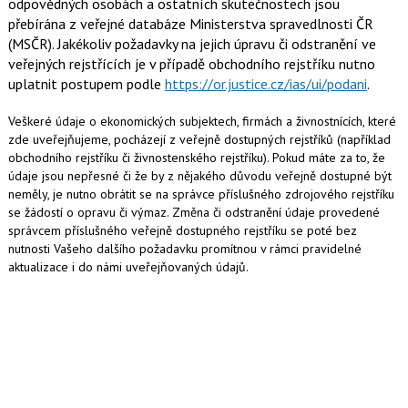
odpovědných osobách a ostatních skutečnostech jsou
přebírána z veřejné databáze Ministerstva spravedlnosti ČR
(MSČR). Jakékoliv požadavky na jejich úpravu či odstranění ve
veřejných rejstřících je v případě obchodního rejstříku nutno
uplatnit postupem podle
https://or.justice.cz/ias/ui/podani
.
Veškeré údaje o ekonomických subjektech, firmách a živnostnících, které
zde uveřejňujeme, pocházejí z veřejně dostupných rejstříků (například
obchodního rejstříku či živnostenského rejstříku). Pokud máte za to, že
údaje jsou nepřesné či že by z nějakého důvodu veřejně dostupné být
neměly, je nutno obrátit se na správce příslušného zdrojového rejstříku
se žádostí o opravu či výmaz. Změna či odstranění údaje provedené
správcem příslušného veřejně dostupného rejstříku se poté bez
nutnosti Vašeho dalšího požadavku promítnou v rámci pravidelné
aktualizace i do námi uveřejňovaných údajů.