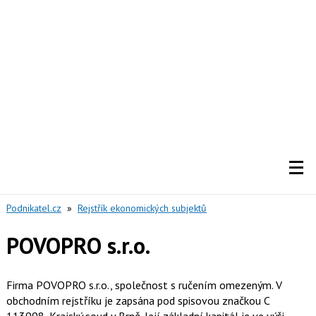
Podnikatel.cz
»
Rejstřík ekonomických subjektů
POVOPRO s.r.o.
Firma POVOPRO s.r.o., společnost s ručením omezeným. V
obchodním rejstříku je zapsána pod spisovou značkou C
113998, Krajský soud v Brně. Její základní kapitál je ve výši