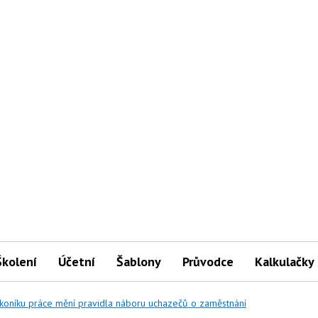
Školení
Účetní
Šablony
Průvodce
Kalkulačky
koníku práce mění pravidla náboru uchazečů o zaměstnání