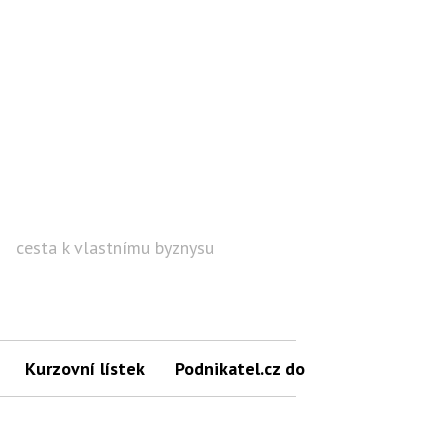
cesta k vlastnímu byznysu
Hled
Kurzovní lístek
Podnikatel.cz do mailu