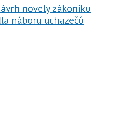
ávrh novely zákoníku
dla náboru uchazečů