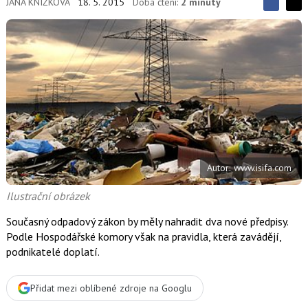
JANA KNÍŽKOVÁ
18. 5. 2015
Doba čtení:
2 minuty
S
S
S
d
d
d
í
í
í
l
l
e
e
l
j
j
t
e
t
e
e
t
n
n
a
a
F
s
a
í
c
t
e
i
b
X
Autor: www.isifa.com
o
o
k
Ilustrační obrázek
u
Současný odpadový zákon by měly nahradit dva nové předpisy.
Podle Hospodářské komory však na pravidla, která zavádějí,
podnikatelé doplatí.
Přidat mezi oblíbené zdroje na Googlu