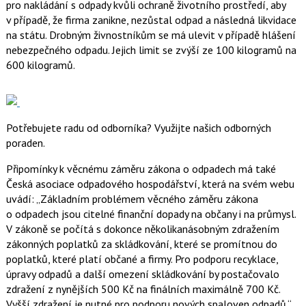
pro nakládání s odpady kvůli ochraně životního prostředí, aby
v případě, že firma zanikne, nezůstal odpad a následná likvidace
na státu. Drobným živnostníkům se má ulevit v případě hlášení
nebezpečného odpadu. Jejich limit se zvýší ze 100 kilogramů na
600 kilogramů.
Potřebujete radu od odborníka? Využijte našich odborných
poraden.
Připomínky k věcnému záměru zákona o odpadech má také
Česká asociace odpadového hospodářství, která na svém webu
uvádí:
Základním problémem věcného záměru zákona
o odpadech jsou citelné finanční dopady na občany i na průmysl.
V zákoně se počítá s dokonce několikanásobným zdražením
zákonných poplatků za skládkování, které se promítnou do
poplatků, které platí občané a firmy. Pro podporu recyklace,
úpravy odpadů a další omezení skládkování by postačovalo
zdražení z nynějších 500 Kč na finálních maximálně 700 Kč.
Vyšší zdražení je nutné pro podporu nových spaloven odpadů.