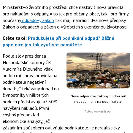
Ministerstvo životního prostředí chce nastavit nová pravidla
pro nakládání s odpady. A to jak pro občany, obce, tak i pro firmy.
Současný
odpadový zákon
tak mají nahradit dva nové předpisy.
Zákon o odpadech a zákon o výrobcích s ukončenou životností.
Čtěte také:
Produkujete při podnikání odpad? Běžné
popelnice jen tak využívat nemůžete
Podle slov prezidenta
Hospodářské komory ČR
Vladimíra Dlouhého
však
budou mít nová pravidla na
podnikatele negativní
dopad:
Očekávaný dopad na
živnostníky v některých
Nové odpadové zákony budou mít
bodech představuje až 50%
negativní vliv na podnikatele.
navýšení nákladů. První
Autor: www.isifa.com
chybný předpoklad
ekonomické analýzy, jež
zásadním způsobem ovlivňuje podnikatele, je nerealistický