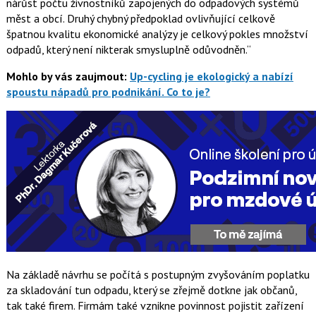
nárůst počtu živnostníků zapojených do odpadových systémů
měst a obcí. Druhý chybný předpoklad ovlivňující celkově
špatnou kvalitu ekonomické analýzy je celkový pokles množství
odpadů, který není nikterak smysluplně odůvodněn.
Mohlo by vás zaujmout:
Up-cycling je ekologický a nabízí
spoustu nápadů pro podnikání. Co to je?
Na základě návrhu se počítá s postupným zvyšováním poplatku
za skladování tun odpadu, který se zřejmě dotkne jak občanů,
tak také firem. Firmám také vznikne povinnost pojistit zařízení