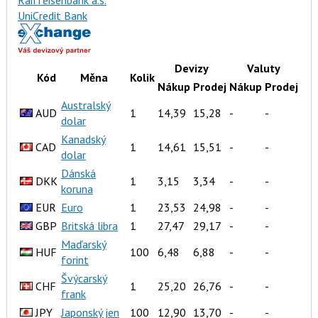
Raiffeisenbank a.s.
UniCredit Bank
Devizy
Valuty
Kód
Měna
Kolik
Nákup
Prodej
Nákup
Prodej
Australský
AUD
1
14,39
15,28
-
-
dolar
Kanadský
CAD
1
14,61
15,51
-
-
dolar
Dánská
DKK
1
3,15
3,34
-
-
koruna
EUR
Euro
1
23,53
24,98
-
-
GBP
Britská libra
1
27,47
29,17
-
-
Maďarský
HUF
100
6,48
6,88
-
-
forint
Švýcarský
CHF
1
25,20
26,76
-
-
frank
JPY
Japonský jen
100
12,90
13,70
-
-