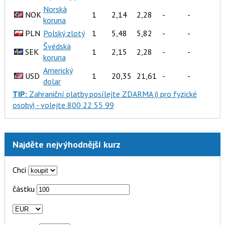
Norská
NOK
1
2,14
2,28
-
-
koruna
PLN
Polský zlotý
1
5,48
5,82
-
-
Švédská
SEK
1
2,15
2,28
-
-
koruna
Americký
USD
1
20,35
21,61
-
-
dolar
TIP:
Zahraniční platby
posílejte
ZDARMA
(i pro fyzické
osoby) -
volejte 800 22 55 99
Najděte nejvýhodnější kurz
Chci
částku