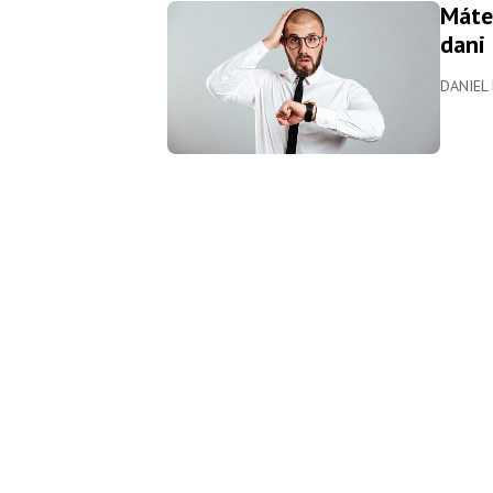
Máte
dani
DANIEL