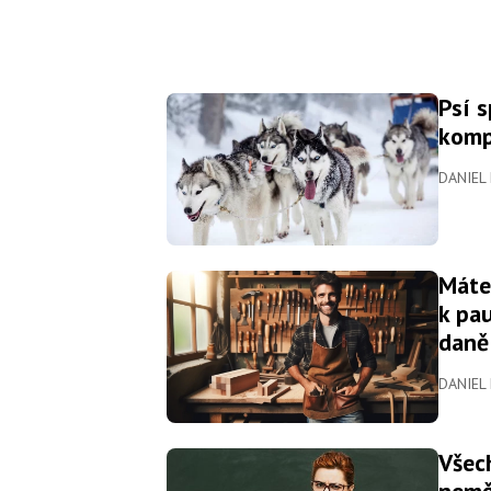
Psí 
komp
DANIEL
Máte
k pa
daně
DANIEL
Všec
neměl