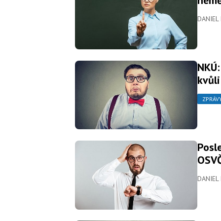
DANIEL
NKÚ:
kvůl
ZPRÁV
Posl
OSVČ
DANIEL