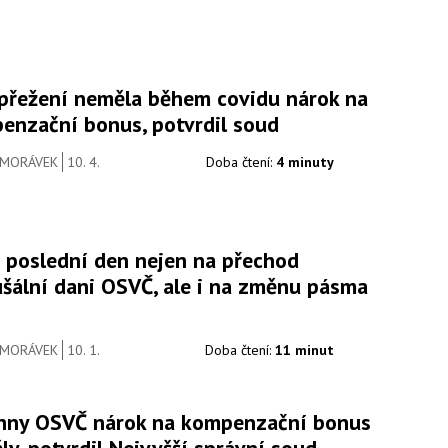
spřežení neměla během covidu nárok na
enzační bonus, potvrdil soud
 MORÁVEK
10. 4.
Doba čtení:
4 minuty
 poslední den nejen na přechod
ušální dani OSVČ, ale i na změnu pásma
 MORÁVEK
10. 1.
Doba čtení:
11 minut
hny OSVČ nárok na kompenzační bonus
y, potvrdil Nejvyšší správní soud