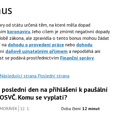
nus
ry od státu určená těm, na které měla dopad
ením
koronaviru
. Jeho cílem je zmírnit negativní dopady
odobě zákona, ale zpravidla o tento bonus mohou žádat
cí na
dohodu o provedení práce
nebo
dohodu
ení
daňově uznatelným příjmem
a nepodléhá ani
st se podává prostřednictvím
Finanční správy
.
Následující strana
Poslední strana
 poslední den na přihlášení k paušální
 OSVČ. Komu se vyplatí?
 MORÁVEK
12. 1.
Doba čtení:
12 minut