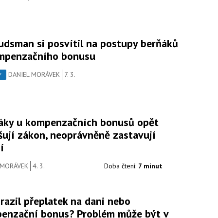
dsman si posvítil na postupy berňáků
mpenzačního bonusu
DANIEL MORÁVEK
7. 3.
Y
áky u kompenzačních bonusů opět
šují zákon, neoprávněně zastavují
í
 MORÁVEK
4. 3.
Doba čtení:
7 minut
razil přeplatek na dani nebo
enzační bonus? Problém může být v