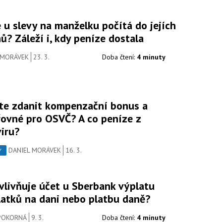
 u slevy na manželku počítá do jejích
ů? Záleží i, kdy peníze dostala
 MORÁVEK
23. 3.
Doba čtení:
4 minuty
te zdanit kompenzační bonus a
řovné pro OSVČ? A co peníze z
viru?
DANIEL MORÁVEK
16. 3.
Y
ovlivňuje účet u Sberbank výplatu
latků na dani nebo platbu daně?
POKORNÁ
9. 3.
Doba čtení:
4 minuty