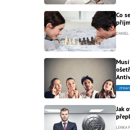
Co se
příjm
DANIEL
Musí
ošet
Anti
ZPRÁV
Jak 
přep
LENKA 