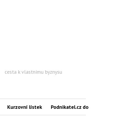
cesta k vlastnímu byznysu
Hled
Kurzovní lístek
Podnikatel.cz do mailu