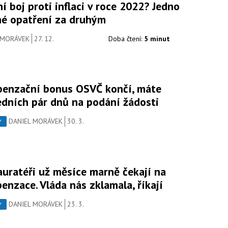
í boj proti inflaci v roce 2022? Jedno
né opatření za druhým
 MORÁVEK
27. 12.
Doba čtení:
5 minut
enzační bonus OSVČ končí, máte
edních pár dnů na podání žádosti
DANIEL MORÁVEK
30. 3.
Y
auratéři už měsíce marně čekají na
enzace. Vláda nás zklamala, říkají
DANIEL MORÁVEK
23. 3.
Y