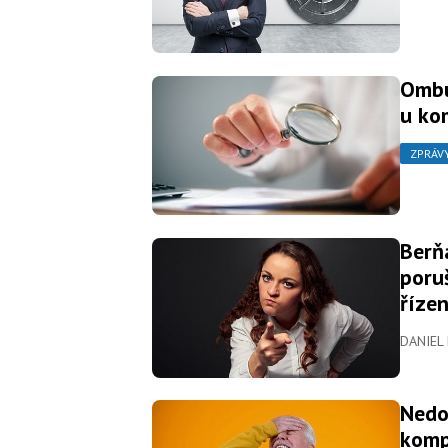
Ombu
u ko
ZPRÁV
Berň
poru
řízen
DANIEL
Nedo
komp