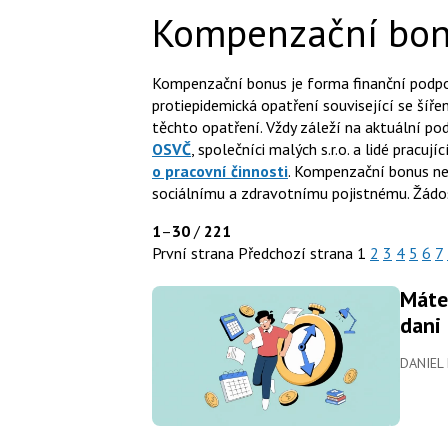
Kompenzační bo
Kompenzační bonus je forma finanční podpo
protiepidemická opatření související se šíř
těchto opatření. Vždy záleží na aktuální p
OSVČ
, společníci malých s.r.o. a lidé pracují
o pracovní činnosti
. Kompenzační bonus n
sociálnímu a zdravotnímu pojistnému. Žádo
1
–
30
/
221
První strana
Předchozí strana
1
2
3
4
5
6
7
Máte
dani
DANIEL