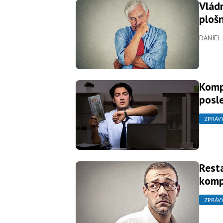
Vládn
ploš
DANIEL
Komp
posl
ZPRÁV
Rest
komp
ZPRÁV