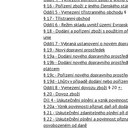
§ 16 - Pořízení zboží z jiného členského stá
Oddíl 5 - Vymezení třístranného obchodu
§
§ 17 - Třístranný obchod
Oddíl 6 - Režim skladu uvnitř území Evropsk
§ 18 - Dodání a pořízení zboží s použitím p
unie
Oddíl 7 - Vybraná ustanovení o novém dopr
§ 19 - Nový dopravní prostředek
§ 19a - Dodání nového dopravního prostřed
§ 19b - Dodání nového dopravního prostředk
plátcem
§ 19c - Pořízení nového dopravního prostře
§ 19d - Lhůty v případě dodání nebo poříze
Oddíl 8 - Vymezení dovozu zboží
§ 20
+-
§ 20 - Dovoz zboží
Díl 4 - Uskutečnění plnění a vznik povinnost
§ 20a - Vznik povinnosti přiznat daň při dod
§ 21 - Uskutečnění zdanitelného plnění při 
§ 22 - Uskutečnění plnění a povinnost přizna
osvobozeném od daně