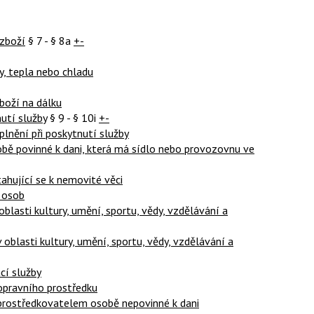
 zboží
§ 7 - § 8a
+-
ny, tepla nebo chladu
zboží na dálku
utí služby
§ 9 - § 10i
+-
plnění při poskytnutí služby
sobě povinné k dani, která má sídlo nebo provozovnu ve
tahující se k nemovité věci
y osob
oblasti kultury, umění, sportu, vědy, vzdělávání a
 oblasti kultury, umění, sportu, vědy, vzdělávání a
cí služby
dopravního prostředku
 zprostředkovatelem osobě nepovinné k dani