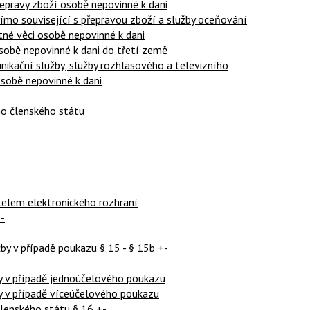
řepravy zboží osobě nepovinné k dani
přímo související s přepravou zboží a služby oceňování
né věci osobě nepovinné k dani
osobě nepovinné k dani do třetí země
unikační služby, služby rozhlasového a televizního
osobě nepovinné k dani
ého členského státu
elem elektronického rozhraní
-
žby v případě poukazu
§ 15 - § 15b
+-
y v případě jednoúčelového poukazu
y v případě víceúčelového poukazu
členského státu
§ 16
+-