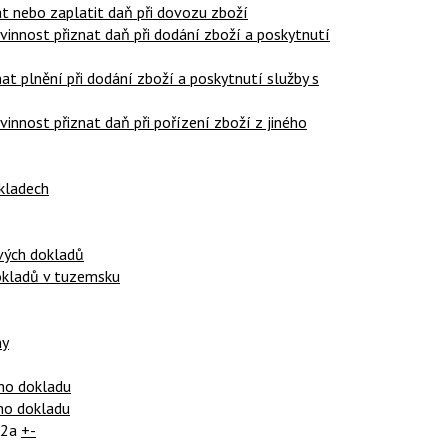
at nebo zaplatit daň při dovozu zboží
vinnost přiznat daň při dodání zboží a poskytnutí
at plnění při dodání zboží a poskytnutí služby s
innost přiznat daň při pořízení zboží z jiného
kladech
ových dokladů
dokladů v tuzemsku
ny
ho dokladu
ho dokladu
32a
+-