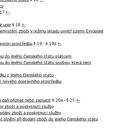
tu
 17
+-
é unie
§ 18
+-
řemístění zboží v režimu skladu uvnitř území Evropské
avním prostředku
§ 19 - § 19d
+-
ku do jiného členského státu plátcem
u do jiného členského státu osobou, která není
dku z jiného členského státu
ní nového dopravního prostředku
i daň přiznat nebo zaplatit
§ 20a - § 25
+-
ání zboží a poskytnutí služby
dodání zboží a poskytnutí služby
t plnění při dodání zboží do jiného členského státu