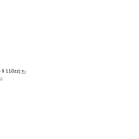
- § 110zzj
+-
+-
-