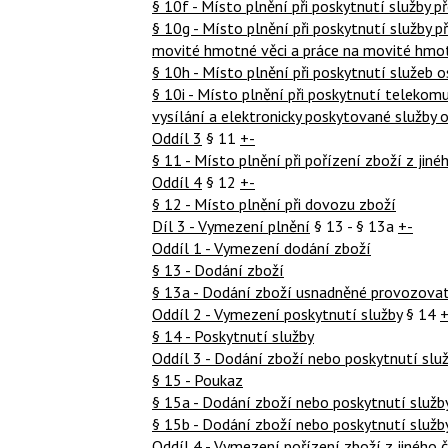
§ 10f - Místo plnění při poskytnutí služby p
§ 10g - Místo plnění při poskytnutí služby 
movité hmotné věci a práce na movité hmot
§ 10h - Místo plnění při poskytnutí služeb 
§ 10i - Místo plnění při poskytnutí telekom
vysílání a elektronicky poskytované služby 
Oddíl 3
§ 11
+-
§ 11 - Místo plnění při pořízení zboží z jin
Oddíl 4
§ 12
+-
§ 12 - Místo plnění při dovozu zboží
Díl 3 - Vymezení plnění
§ 13 - § 13a
+-
Oddíl 1 - Vymezení dodání zboží
§ 13 - Dodání zboží
§ 13a - Dodání zboží usnadněné provozovat
Oddíl 2 - Vymezení poskytnutí služby
§ 14
+
§ 14 - Poskytnutí služby
Oddíl 3 - Dodání zboží nebo poskytnutí slu
§ 15 - Poukaz
§ 15a - Dodání zboží nebo poskytnutí služb
§ 15b - Dodání zboží nebo poskytnutí služb
Oddíl 4 - Vymezení pořízení zboží z jiného 