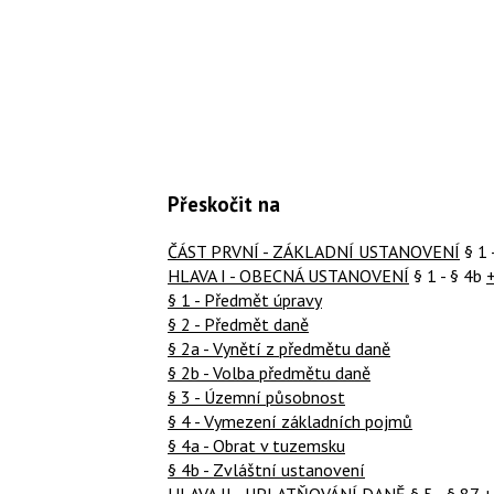
Přeskočit na
ČÁST PRVNÍ - ZÁKLADNÍ USTANOVENÍ
§ 1 
HLAVA I - OBECNÁ USTANOVENÍ
§ 1 - § 4b
§ 1 - Předmět úpravy
§ 2 - Předmět daně
§ 2a - Vynětí z předmětu daně
§ 2b - Volba předmětu daně
§ 3 - Územní působnost
§ 4 - Vymezení základních pojmů
§ 4a - Obrat v tuzemsku
§ 4b - Zvláštní ustanovení
HLAVA II - UPLATŇOVÁNÍ DANĚ
§ 5 - § 87
+