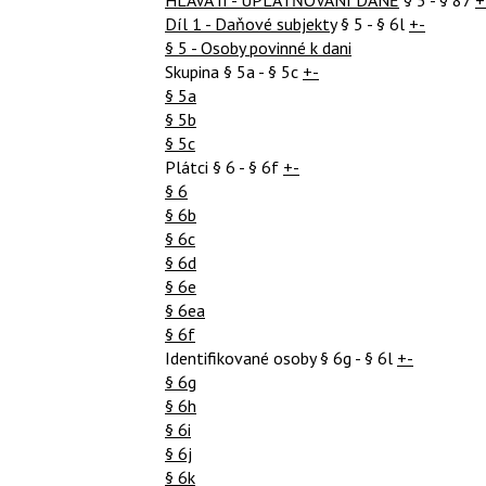
Díl 1 - Daňové subjekty
§ 5 - § 6l
+-
§ 5 - Osoby povinné k dani
Skupina
§ 5a - § 5c
+-
§ 5a
§ 5b
§ 5c
Plátci
§ 6 - § 6f
+-
§ 6
§ 6b
§ 6c
§ 6d
§ 6e
§ 6ea
§ 6f
Identifikované osoby
§ 6g - § 6l
+-
§ 6g
§ 6h
§ 6i
§ 6j
§ 6k