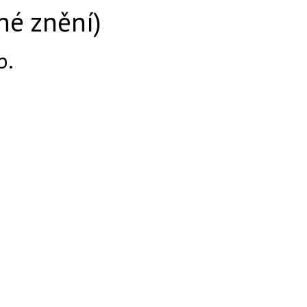
né znění)
b.