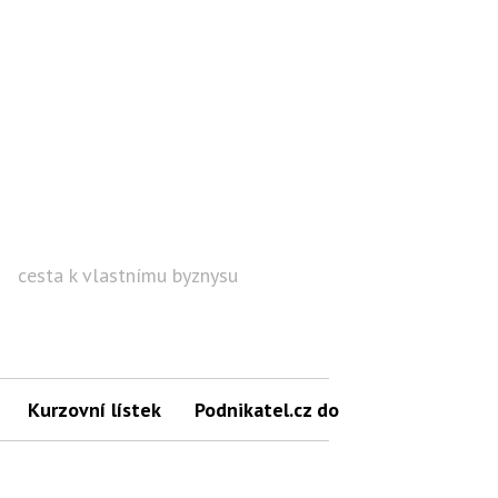
cesta k vlastnímu byznysu
Hled
Kurzovní lístek
Podnikatel.cz do mailu