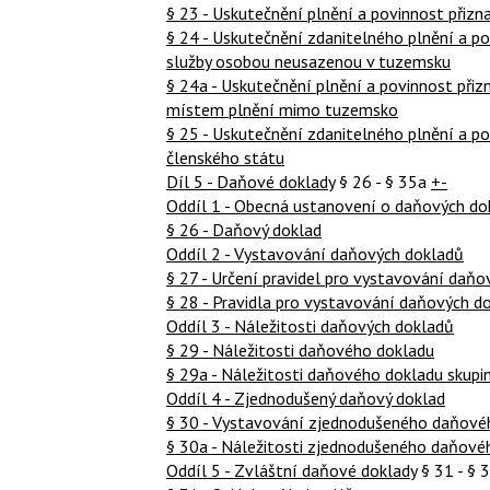
§ 23 - Uskutečnění plnění a povinnost přizn
§ 24 - Uskutečnění zdanitelného plnění a po
služby osobou neusazenou v tuzemsku
§ 24a - Uskutečnění plnění a povinnost přizn
místem plnění mimo tuzemsko
§ 25 - Uskutečnění zdanitelného plnění a pov
členského státu
Díl 5 - Daňové doklady
§ 26 - § 35a
+-
Oddíl 1 - Obecná ustanovení o daňových do
§ 26 - Daňový doklad
Oddíl 2 - Vystavování daňových dokladů
§ 27 - Určení pravidel pro vystavování daň
§ 28 - Pravidla pro vystavování daňových 
Oddíl 3 - Náležitosti daňových dokladů
§ 29 - Náležitosti daňového dokladu
§ 29a - Náležitosti daňového dokladu skupi
Oddíl 4 - Zjednodušený daňový doklad
§ 30 - Vystavování zjednodušeného daňové
§ 30a - Náležitosti zjednodušeného daňové
Oddíl 5 - Zvláštní daňové doklady
§ 31 - § 