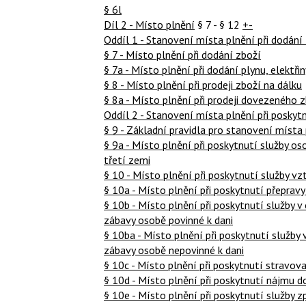
§ 6l
Díl 2 - Místo plnění
§ 7 - § 12
+-
Oddíl 1 - Stanovení místa plnění při dodání
§ 7 - Místo plnění při dodání zboží
§ 7a - Místo plnění při dodání plynu, elektři
§ 8 - Místo plnění při prodeji zboží na dálku
§ 8a - Místo plnění při prodeji dovezeného 
Oddíl 2 - Stanovení místa plnění při poskytn
§ 9 - Základní pravidla pro stanovení místa 
§ 9a - Místo plnění při poskytnutí služby o
třetí zemi
§ 10 - Místo plnění při poskytnutí služby vz
§ 10a - Místo plnění při poskytnutí přeprav
§ 10b - Místo plnění při poskytnutí služby v 
zábavy osobě povinné k dani
§ 10ba - Místo plnění při poskytnutí služby v
zábavy osobě nepovinné k dani
§ 10c - Místo plnění při poskytnutí stravova
§ 10d - Místo plnění při poskytnutí nájmu 
§ 10e - Místo plnění při poskytnutí služby