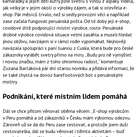
kamarádky a jejich děti kufry plné svetrů s vlnou z alpaky. Viděla,
jak velký je v jejím okolí o výrobky zájem, a tak si otevřela e-
shop. Pár měsíců trvalo, než si sedly provozní věci a například
zase začala fungovat peruánská pošta. Od té doby její e-shop,
covidové dítě podporující místní výrobce, roste. Peruánské
drobné výrobce covidová situace velmi zasáhla a museli hledat
jinou obživu, navzájem si v rámci rodin vypomáhat. Nejnověji
navázala spolupráci s paní Juanou z Cuska, která bude pro české
zákazníky vyrábět svetry přímo na míru.
Budu pro ně vymýšlet
i novou značku, mám z toho ohromnou radost,
komentuje
Zuzana Bartáková pár dní starou novinku a přidává informaci, že
se také chystá na dovoz barefootových bot s peruánskými
motivy.
Podnikání, které místním lidem pomáhá
Dál se chce přitom věnovat oběma věcem.
E-shop výrobcům
v Peru pomáhá a od zákazníků v Česku mám výbornou odezvu.
Zároveň už se dá do Peru zase cestovat, a protože jsem duší
cestovatelka, dál se budu věnovat i těmto aktivitám – buď