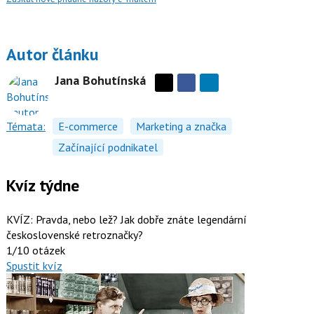
Autor článku
Jana Bohutínská
Sdílejte
Sdílejte
na
na
Facebooku
síti
Témata:
E-commerce
Marketing a značka
X
Začínající podnikatel
Kvíz týdne
KVÍZ: Pravda, nebo lež? Jak dobře znáte legendární
československé retroznačky?
1/10 otázek
Spustit kvíz