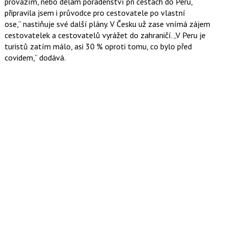
provázím, nebo dělám poradenství při cestách do Peru,
připravila jsem i průvodce pro cestovatele po vlastní
ose,
nastiňuje své další plány. V Česku už zase vnímá zájem
cestovatelek a cestovatelů vyrážet do zahraničí.
V Peru je
turistů zatím málo, asi 30 % oproti tomu, co bylo před
covidem,
dodává.