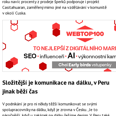
roku navíc procenty z prodeje šperků podporuje i projekt
Casitahuaran, zaměřený mimo jiné na vzdělávání v komunitě
v okolí Cuska.
Složitější je komunikace na dálku, v Peru
jinak běží čas
V podnikání je pro ni někdy těžší komunikovat se svými
spolupracovníky na dálku, když je zrovna v Česku.
Je to
náročnější, když u zakázek na dálku řešíme design. V Peru také