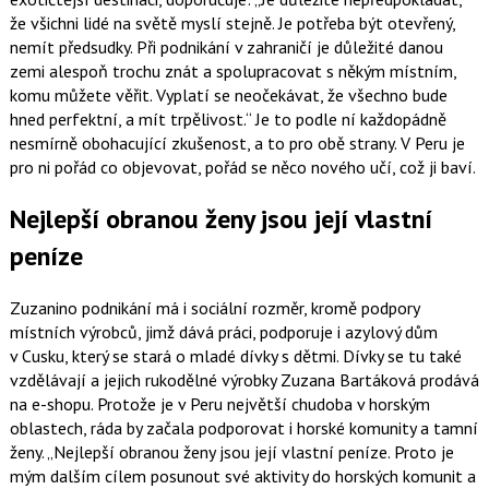
že všichni lidé na světě myslí stejně. Je potřeba být otevřený,
nemít předsudky. Při podnikání v zahraničí je důležité danou
zemi alespoň trochu znát a spolupracovat s někým místním,
komu můžete věřit. Vyplatí se neočekávat, že všechno bude
hned perfektní, a mít trpělivost.
Je to podle ní každopádně
nesmírně obohacující zkušenost, a to pro obě strany. V Peru je
pro ni pořád co objevovat, pořád se něco nového učí, což ji baví.
Nejlepší obranou ženy jsou její vlastní
peníze
Zuzanino podnikání má i sociální rozměr, kromě podpory
místních výrobců, jimž dává práci, podporuje i azylový dům
v Cusku, který se stará o mladé dívky s dětmi. Dívky se tu také
vzdělávají a jejich rukodělné výrobky Zuzana Bartáková prodává
na e-shopu. Protože je v Peru největší chudoba v horským
oblastech, ráda by začala podporovat i horské komunity a tamní
ženy.
Nejlepší obranou ženy jsou její vlastní peníze. Proto je
mým dalším cílem posunout své aktivity do horských komunit a