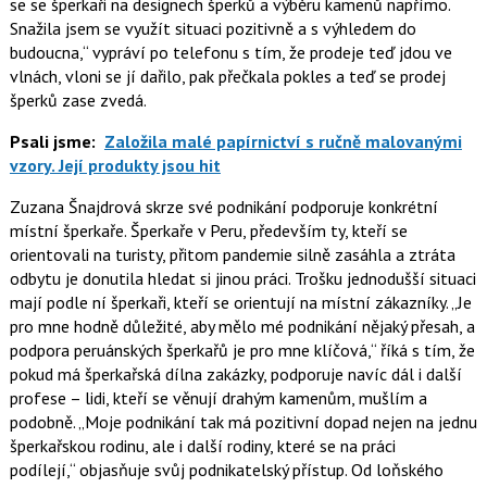
se se šperkaři na designech šperků a výběru kamenů napřímo.
Snažila jsem se využít situaci pozitivně a s výhledem do
budoucna,
vypráví po telefonu s tím, že prodeje teď jdou ve
vlnách, vloni se jí dařilo, pak přečkala pokles a teď se prodej
šperků zase zvedá.
Psali jsme:
Založila malé papírnictví s ručně malovanými
vzory. Její produkty jsou hit
Zuzana Šnajdrová skrze své podnikání podporuje konkrétní
místní šperkaře. Šperkaře v Peru, především ty, kteří se
orientovali na turisty, přitom pandemie silně zasáhla a ztráta
odbytu je donutila hledat si jinou práci. Trošku jednodušší situaci
mají podle ní šperkaři, kteří se orientují na místní zákazníky.
Je
pro mne hodně důležité, aby mělo mé podnikání nějaký přesah, a
podpora peruánských šperkařů je pro mne klíčová,
říká s tím, že
pokud má šperkařská dílna zakázky, podporuje navíc dál i další
profese – lidi, kteří se věnují drahým kamenům, mušlím a
podobně.
Moje podnikání tak má pozitivní dopad nejen na jednu
šperkařskou rodinu, ale i další rodiny, které se na práci
podílejí,
objasňuje svůj podnikatelský přístup. Od loňského