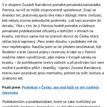
S e-shopem Zuzaně Bartákové pomáhá peruánská kamarádka
Patricia, na níž se může stoprocentně spolehnout. Znají se
dvanáct let, pracovaly spolu dva roky v džungli, mimo civilizaci,
kde nebyly zrovna jednoduché podmínky.
Lidi tam poznáte do
detailu,
říká s tím, že jí Patricia hodně pomáhá zvládnout
peruánské podnikatelské oficiality a dohlížet v dílnách na
kvalitu, zatímco sama má na starosti dovoz do Česka, který
občas bývá napínavý.
Peru znám dlouho, v podnikání mě nic
moc nepřekvapilo. Naučila jsem se nic předem neočekávat, být
flexibilní a brát časové plány s rezervou. A také se s Patricií
snažíme lidem vysvětlovat, jaké máme v Evropě nároky na
kvalitu – že potřebujeme svetry začistit a při prošívání bot není
možné k podrážce přišít i tkaničky,
vypráví Zuzana Bartáková,
kterou baví poznávat jinou mentalitu, pohled na svět, kulturu a
zvyklosti lidí.
Psali jsme:
Podnikají v Česku, ale pod kůži se jim zadřelo
Japonsko
Podnikatelům a podnikatelkám, které se také rozhlížejí po
exotičtější destinaci, doporučuje:
Je důležité nepředpokládat,