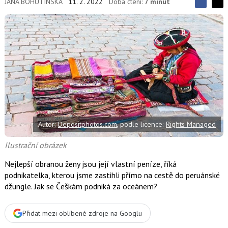
JANA BOHUTÍNSKÁ
11. 2. 2022
Doba čtení:
7 minut
S
S
S
d
d
d
í
í
í
l
l
e
e
l
j
j
t
e
t
e
e
t
n
n
a
a
F
s
a
í
c
t
e
i
b
X
Autor:
Depositphotos.com
, podle licence:
Rights Managed
o
o
k
Ilustrační obrázek
u
Nejlepší obranou ženy jsou její vlastní peníze, říká
podnikatelka, kterou jsme zastihli přímo na cestě do peruánské
džungle. Jak se Češkám podniká za oceánem?
Přidat mezi oblíbené zdroje na Googlu