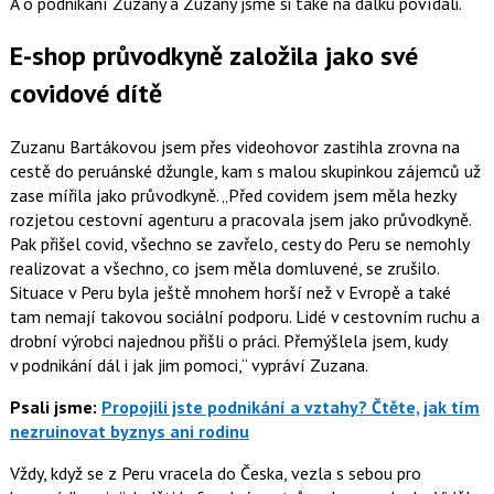
A o podnikání Zuzany a Zuzany jsme si také na dálku povídali.
E-shop průvodkyně založila jako své
covidové dítě
Zuzanu Bartákovou jsem přes videohovor zastihla zrovna na
cestě do peruánské džungle, kam s malou skupinkou zájemců už
zase mířila jako průvodkyně.
Před covidem jsem měla hezky
rozjetou cestovní agenturu a pracovala jsem jako průvodkyně.
Pak přišel covid, všechno se zavřelo, cesty do Peru se nemohly
realizovat a všechno, co jsem měla domluvené, se zrušilo.
Situace v Peru byla ještě mnohem horší než v Evropě a také
tam nemají takovou sociální podporu. Lidé v cestovním ruchu a
drobní výrobci najednou přišli o práci. Přemýšlela jsem, kudy
v podnikání dál i jak jim pomoci,
vypráví Zuzana.
Psali jsme:
Propojili jste podnikání a vztahy? Čtěte, jak tím
nezruinovat byznys ani rodinu
Vždy, když se z Peru vracela do Česka, vezla s sebou pro