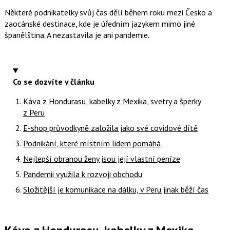
Některé podnikatelky svůj čas dělí během roku mezi Česko a
zaocánské destinace, kde je úředním jazykem mimo jiné
španělština. A nezastavila je ani pandemie.
Co se dozvíte v článku
Káva z Hondurasu, kabelky z Mexika, svetry a šperky
z Peru
E-shop průvodkyně založila jako své covidové dítě
Podnikání, které místním lidem pomáhá
Nejlepší obranou ženy jsou její vlastní peníze
Pandemii využila k rozvoji obchodu
Složitější je komunikace na dálku, v Peru jinak běží čas