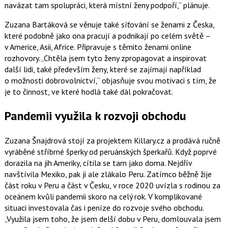
navázat tam spolupráci, která místní ženy podpoří,
plánuje.
Zuzana Bartáková se věnuje také síťování se ženami z Česka,
které podobně jako ona pracují a podnikají po celém světě –
v Americe, Asii, Africe. Připravuje s těmito ženami online
rozhovory.
Chtěla jsem tyto ženy zpropagovat a inspirovat
další lidi, také především ženy, které se zajímají například
o možnosti dobrovolnictví,
objasňuje svou motivaci s tím, že
je to činnost, ve které hodlá také dál pokračovat.
Pandemii využila k rozvoji obchodu
Zuzana Šnajdrová stojí za projektem Killary.cz a prodává ručně
vyráběné stříbrné šperky od peruánských šperkařů. Když poprvé
dorazila na jih Ameriky, cítila se tam jako doma. Nejdřív
navštívila Mexiko, pak ji ale zlákalo Peru. Zatímco běžně žije
část roku v Peru a část v Česku, v roce 2020 uvízla s rodinou za
oceánem kvůli pandemii skoro na celý rok. V komplikované
situaci investovala čas i peníze do rozvoje svého obchodu.
Využila jsem toho, že jsem delší dobu v Peru, domlouvala jsem