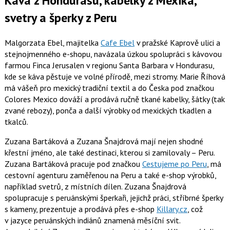
Káva z Hondurasu, kabelky z Mexika,
svetry a šperky z Peru
Malgorzata Ebel
, majitelka
Cafe Ebel
v pražské Kaprově ulici a
stejnojmenného e-shopu, navázala úzkou spolupráci s kávovou
farmou Finca Jerusalen v regionu Santa Barbara v Hondurasu,
kde se káva pěstuje ve volné přírodě, mezi stromy.
Marie Říhová
má vášeň pro mexický tradiční textil a do Česka pod značkou
Colores Mexico dováží a prodává ručně tkané kabelky, šátky (tak
zvané rebozy), ponča a další výrobky od mexických tkadlen a
tkalců.
Zuzana Bartáková
a
Zuzana Šnajdrová
mají nejen shodné
křestní jméno, ale také destinaci, kterou si zamilovaly – Peru.
Zuzana Bartáková pracuje pod značkou
Cestujeme po Peru
, má
cestovní agenturu zaměřenou na Peru a také e-shop výrobků,
například svetrů, z místních dílen. Zuzana Šnajdrová
spolupracuje s peruánskými šperkaři, jejichž práci, stříbrné šperky
s kameny, prezentuje a prodává přes e-shop
Killary.cz
, což
v jazyce peruánských indiánů znamená měsíční svit.