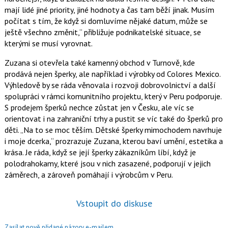
mají lidé jiné priority, jiné hodnoty a čas tam běží jinak. Musím
počítat s tím, že když si domluvíme nějaké datum, může se
ještě všechno změnit,
přibližuje podnikatelské situace, se
kterými se musí vyrovnat.
Zuzana si otevřela také kamenný obchod v Turnově, kde
prodává nejen šperky, ale například i výrobky od Colores Mexico.
Výhledově by se ráda věnovala i rozvoji dobrovolnictví a další
spolupráci v rámci komunitního projektu, který v Peru podporuje.
S prodejem šperků nechce zůstat jen v Česku, ale víc se
orientovat i na zahraniční trhy a pustit se víc také do šperků pro
děti.
Na to se moc těším. Dětské šperky mimochodem navrhuje
i moje dcerka,
prozrazuje Zuzana, kterou baví umění, estetika a
krása. Je ráda, když se její šperky zákazníkům líbí, když je
polodrahokamy, které jsou v nich zasazené, podporují v jejich
záměrech, a zároveň pomáhají i výrobcům v Peru.
Vstoupit do diskuse
Zasílat nově přidané názory e-mailem