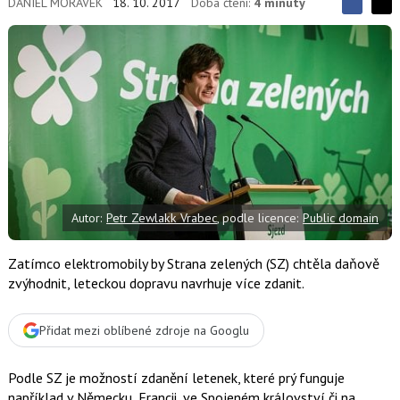
DANIEL MORÁVEK
18. 10. 2017
Doba čtení:
4 minuty
S
S
S
d
d
d
í
í
í
l
l
e
e
l
j
j
t
e
t
e
e
t
n
n
a
a
F
s
a
í
c
t
e
i
b
X
Autor:
Petr Zewlakk Vrabec
, podle licence:
Public domain
o
o
k
u
Zatímco elektromobily by Strana zelených (SZ) chtěla daňově
zvýhodnit, leteckou dopravu navrhuje více zdanit.
Přidat mezi oblíbené zdroje na Googlu
Podle SZ je možností zdanění letenek, které prý funguje
například v Německu, Francii, ve Spojeném království či na