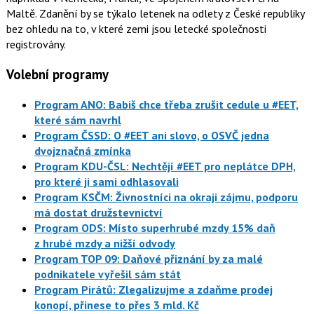
Maltě. Zdanění by se týkalo letenek na odlety z České republiky
bez ohledu na to, v které zemi jsou letecké společnosti
registrovány.
Volební programy
Program ANO: Babiš chce třeba zrušit cedule u #EET,
které sám navrhl
Program ČSSD: O #EET ani slovo, o OSVČ jedna
dvojznačná zmínka
Program KDU-ČSL: Nechtějí #EET pro neplátce DPH,
pro které ji sami odhlasovali
Program KSČM: Živnostníci na okraji zájmu, podporu
má dostat družstevnictví
Program ODS: Místo superhrubé mzdy 15% daň
z hrubé mzdy a nižší odvody
Program TOP 09: Daňové přiznání by za malé
podnikatele vyřešil sám stát
Program Pirátů: Zlegalizujme a zdaňme prodej
konopí, přinese to přes 3 mld. Kč