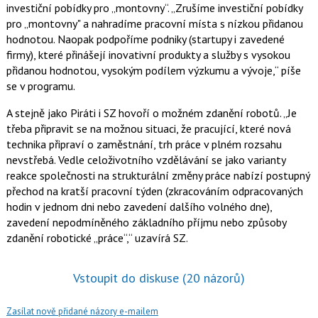
investiční pobídky pro „montovny“.
Zrušíme investiční pobídky
pro „montovny" a nahradíme pracovní místa s nízkou přidanou
hodnotou. Naopak podpoříme podniky (startupy i zavedené
firmy), které přinášejí inovativní produkty a služby s vysokou
přidanou hodnotou, vysokým podílem výzkumu a vývoje,
píše
se v programu.
A stejně jako Piráti i SZ hovoří o možném zdanění robotů.
Je
třeba připravit se na možnou situaci, že pracující, které nová
technika připraví o zaměstnání, trh práce v plném rozsahu
nevstřebá. Vedle celoživotního vzdělávání se jako varianty
reakce společnosti na strukturální změny práce nabízí postupný
přechod na kratší pracovní týden (zkracováním odpracovaných
hodin v jednom dni nebo zavedení dalšího volného dne),
zavedení nepodmíněného základního příjmu nebo způsoby
zdanění robotické „práce“,
uzavírá SZ.
Vstoupit do diskuse
(20 názorů)
Zasílat nově přidané názory e-mailem