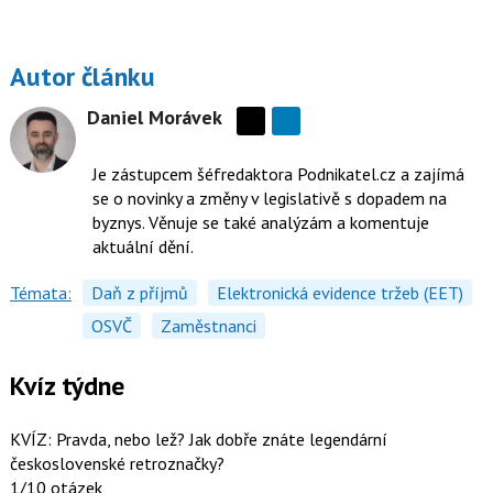
Autor článku
Daniel Morávek
Sdílejte
na
Je zástupcem šéfredaktora Podnikatel.cz a zajímá
síti
se o novinky a změny v legislativě s dopadem na
X
byznys. Věnuje se také analýzám a komentuje
aktuální dění.
Témata:
Daň z příjmů
Elektronická evidence tržeb (EET)
OSVČ
Zaměstnanci
Kvíz týdne
KVÍZ: Pravda, nebo lež? Jak dobře znáte legendární
československé retroznačky?
1/10 otázek