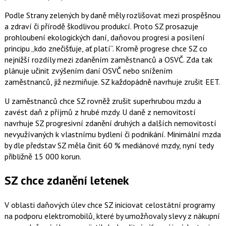
Podle Strany zelených by daně měly rozlišovat mezi prospěšnou
a zdraví či přírodě škodlivou produkcí. Proto SZ prosazuje
prohloubení ekologických daní, daňovou progresi a posílení
principu „kdo znečišťuje, ať platí“. Kromě progrese chce SZ co
nejnižší rozdíly mezi zdaněním zaměstnanců a OSVČ. Zda tak
plánuje učinit zvýšením daní OSVČ nebo snížením
zaměstnanců, již nezmiňuje. SZ každopádně navrhuje zrušit EET.
U zaměstnanců chce SZ rovněž zrušit superhrubou mzdu a
zavést daň z příjmů z hrubé mzdy. U daně z nemovitostí
navrhuje SZ progresivní zdanění druhých a dalších nemovitostí
nevyužívaných k vlastnímu bydlení či podnikání. Minimální mzda
by dle představ SZ měla činit 60 % mediánové mzdy, nyní tedy
přibližně 15 000 korun.
SZ chce zdanění letenek
V oblasti daňových úlev chce SZ iniciovat celostátní programy
na podporu elektromobilů, které by umožňovaly slevy z nákupní