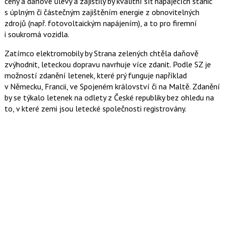
ceny a daňové úlevy a zajistily by kvalitní síť napájecích stanic
s úplným či částečným zajištěním energie z obnovitelných
zdrojů (např. fotovoltaickým napájením), a to pro firemní
i soukromá vozidla.
Zatímco elektromobily by Strana zelených chtěla daňově
zvýhodnit, leteckou dopravu navrhuje více zdanit. Podle SZ je
možností zdanění letenek, které prý funguje například
v Německu, Francii, ve Spojeném království či na Maltě. Zdanění
by se týkalo letenek na odlety z České republiky bez ohledu na
to, v které zemi jsou letecké společnosti registrovány.