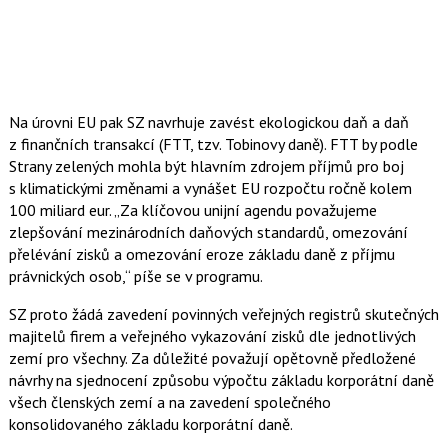
Na úrovni EU pak SZ navrhuje zavést ekologickou daň a daň
z finančních transakcí (FTT, tzv. Tobinovy daně). FTT by podle
Strany zelených mohla být hlavním zdrojem příjmů pro boj
s klimatickými změnami a vynášet EU rozpočtu ročně kolem
100 miliard eur. „Za klíčovou unijní agendu považujeme
zlepšování mezinárodních daňových standardů, omezování
přelévání zisků a omezování eroze základu daně z příjmu
právnických osob,“ píše se v programu.
SZ proto žádá zavedení povinných veřejných registrů skutečných
majitelů firem a veřejného vykazování zisků dle jednotlivých
zemí pro všechny. Za důležité považují opětovně předložené
návrhy na sjednocení způsobu výpočtu základu korporátní daně
všech členských zemí a na zavedení společného
konsolidovaného základu korporátní daně.