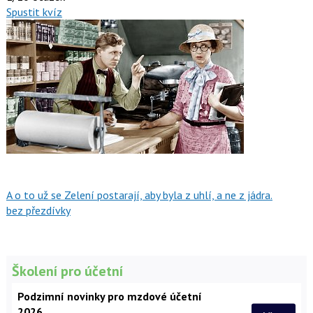
Spustit kvíz
A o to už se Zelení postarají, aby byla z uhlí, a ne z jádra.
bez přezdívky
Školení pro účetní
Podzimní novinky pro mzdové účetní
2026