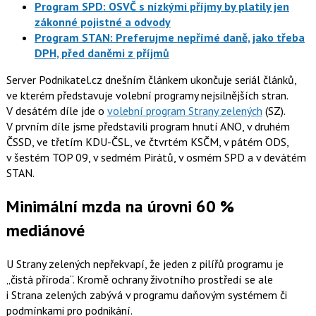
Program SPD: OSVČ s nízkými příjmy by platily jen
zákonné pojistné a odvody
Program STAN: Preferujme nepřímé daně, jako třeba
DPH, před daněmi z příjmů
Server Podnikatel.cz dnešním článkem ukončuje seriál článků,
ve kterém představuje volební programy nejsilnějších stran.
V desátém díle jde o
volební program Strany zelených
(SZ).
V prvním díle jsme představili program hnutí ANO, v druhém
ČSSD, ve třetím KDU-ČSL, ve čtvrtém KSČM, v pátém ODS,
v šestém TOP 09, v sedmém Pirátů, v osmém SPD a v devátém
STAN.
Minimální mzda na úrovni 60 %
mediánové
U Strany zelených nepřekvapí, že jeden z pilířů programu je
„čistá příroda“. Kromě ochrany životního prostředí se ale
i Strana zelených zabývá v programu daňovým systémem či
podmínkami pro podnikání.