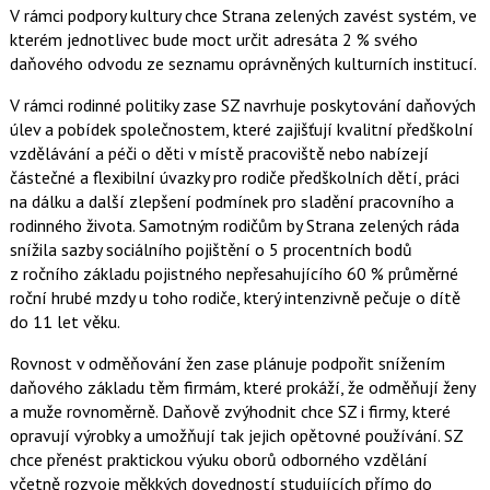
V rámci podpory kultury chce Strana zelených zavést systém, ve
kterém jednotlivec bude moct určit adresáta 2 % svého
daňového odvodu ze seznamu oprávněných kulturních institucí.
V rámci rodinné politiky zase SZ navrhuje poskytování daňových
úlev a pobídek společnostem, které zajišťují kvalitní předškolní
vzdělávání a péči o děti v místě pracoviště nebo nabízejí
částečné a flexibilní úvazky pro rodiče předškolních dětí, práci
na dálku a další zlepšení podmínek pro sladění pracovního a
rodinného života. Samotným rodičům by Strana zelených ráda
snížila sazby sociálního pojištění o 5 procentních bodů
z ročního základu pojistného nepřesahujícího 60 % průměrné
roční hrubé mzdy u toho rodiče, který intenzivně pečuje o dítě
do 11 let věku.
Rovnost v odměňování žen zase plánuje podpořit snížením
daňového základu těm firmám, které prokáží, že odměňují ženy
a muže rovnoměrně. Daňově zvýhodnit chce SZ i firmy, které
opravují výrobky a umožňují tak jejich opětovné používání. SZ
chce přenést praktickou výuku oborů odborného vzdělání
včetně rozvoje měkkých dovedností studujících přímo do