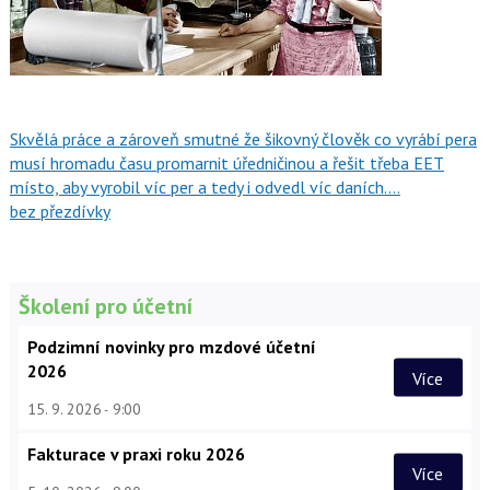
Skvělá práce a zároveň smutné že šikovný člověk co vyrábí pera
musí hromadu času promarnit úředničinou a řešit třeba EET
místo, aby vyrobil víc per a tedy i odvedl víc daních....
bez přezdívky
Školení pro účetní
Podzimní novinky pro mzdové účetní
2026
Více
15. 9. 2026
9:00
Fakturace v praxi roku 2026
Více