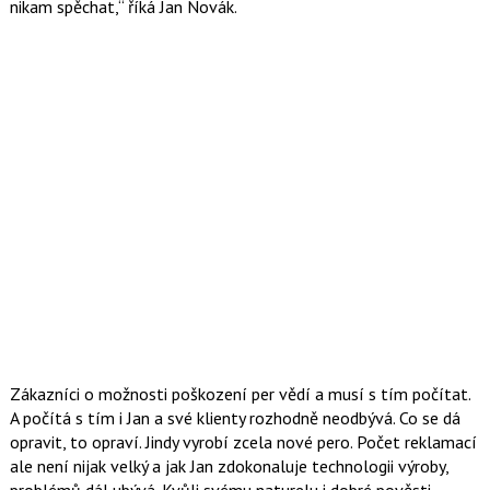
nikam spěchat,
říká Jan Novák.
Zákazníci o možnosti poškození per vědí a musí s tím počítat.
A počítá s tím i Jan a své klienty rozhodně neodbývá. Co se dá
opravit, to opraví. Jindy vyrobí zcela nové pero. Počet reklamací
ale není nijak velký a jak Jan zdokonaluje technologii výroby,
problémů dál ubývá. Kvůli svému naturelu i dobré pověsti