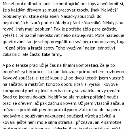
Musel proto dlouho ladit technologické postupy a uvědomit si,
že s každým dřevem se musí pracovat trochu jinak. Největší
problémy mu stále dělá eben. Násadky soustruží do
nejrůznějších tvarů podle nálady a přání zákazníků. Někdy jsou
rovné, jindy mají zaoblení. Pak je potřeba tělo pera začistit,
vyleštit, případně navoskovat nebo naolejovat. Poté následuje
gravírování. Jan je schopný vypálit na svá pera monogramy, loga
i různá přání a kratší texty. Toho využívají nejen jednotliví
zákazníci, ale často také firmy.
A po dílenské práci už je čas na finální kompletaci. Že je to
poměrně rychlý proces, to Jan dokazuje přímo během rozhovoru.
Kovové součásti si totiž kupuje.
I po dvou letech jsem vlastně
na začátku a mistrům tohoto oboru, kteří si vyrábí i kovové
komponenty nebo plnicí mechanismy, se zdaleka nevyrovnám.
Snad to jednou dokážu. Nejdřív se ale musím pořádně naučit
práci se dřevem, až pak začnu s kovem. Už jsem vlastně začal a
můžu se pochlubit prvním prototypem. Zatím ho ale na pera
nedávám a používám nakoupené součásti. Výroba závitů a
kování ještě není moje silná stránka,
přiznává Jan. A samotné
hroty prý bude nakupovat vždycky. Bere je od specializovaných