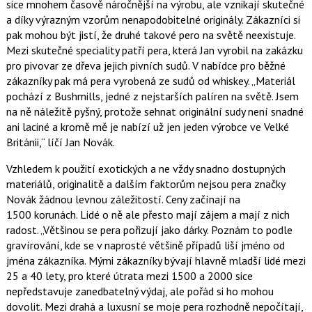
sice mnohem časově náročnější na výrobu, ale vznikají skutečné
a díky výrazným vzorům nenapodobitelné originály. Zákazníci si
pak mohou být jistí, že druhé takové pero na světě neexistuje.
Mezi skutečné speciality patří pera, která Jan vyrobil na zakázku
pro pivovar ze dřeva jejich pivních sudů. V nabídce pro běžné
zákazníky pak má pera vyrobená ze sudů od whiskey.
Materiál
pochází z Bushmills, jedné z nejstarších palíren na světě. Jsem
na ně náležitě pyšný, protože sehnat originální sudy není snadné
ani laciné a kromě mě je nabízí už jen jeden výrobce ve Velké
Británii,
líčí Jan Novák.
Vzhledem k použití exotických a ne vždy snadno dostupných
materiálů, originalitě a dalším faktorům nejsou pera značky
Novák žádnou levnou záležitostí. Ceny začínají na
1500 korunách. Lidé o ně ale přesto mají zájem a mají z nich
radost.
Většinou se pera pořizují jako dárky. Poznám to podle
gravírování, kde se v naprosté většině případů liší jméno od
jména zákazníka. Mými zákazníky bývají hlavně mladší lidé mezi
25 a 40 lety, pro které útrata mezi 1500 a 2000 sice
nepředstavuje zanedbatelný výdaj, ale pořád si ho mohou
dovolit. Mezi drahá a luxusní se moje pera rozhodně nepočítají,