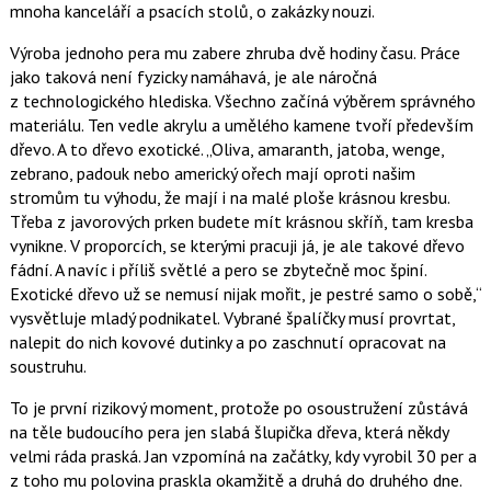
mnoha kanceláří a psacích stolů, o zakázky nouzi.
Výroba jednoho pera mu zabere zhruba dvě hodiny času. Práce
jako taková není fyzicky namáhavá, je ale náročná
z technologického hlediska. Všechno začíná výběrem správného
materiálu. Ten vedle akrylu a umělého kamene tvoří především
dřevo. A to dřevo exotické.
Oliva, amaranth, jatoba, wenge,
zebrano, padouk nebo americký ořech mají oproti našim
stromům tu výhodu, že mají i na malé ploše krásnou kresbu.
Třeba z javorových prken budete mít krásnou skříň, tam kresba
vynikne. V proporcích, se kterými pracuji já, je ale takové dřevo
fádní. A navíc i příliš světlé a pero se zbytečně moc špiní.
Exotické dřevo už se nemusí nijak mořit, je pestré samo o sobě,
vysvětluje mladý podnikatel. Vybrané špalíčky musí provrtat,
nalepit do nich kovové dutinky a po zaschnutí opracovat na
soustruhu.
To je první rizikový moment, protože po osoustružení zůstává
na těle budoucího pera jen slabá šlupička dřeva, která někdy
velmi ráda praská. Jan vzpomíná na začátky, kdy vyrobil 30 per a
z toho mu polovina praskla okamžitě a druhá do druhého dne.