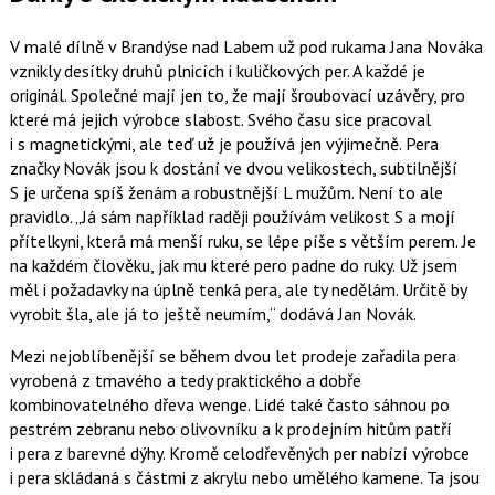
V malé dílně v Brandýse nad Labem už pod rukama Jana Nováka
vznikly desítky druhů plnicích i kuličkových per. A každé je
originál. Společné mají jen to, že mají šroubovací uzávěry, pro
které má jejich výrobce slabost. Svého času sice pracoval
i s magnetickými, ale teď už je používá jen výjimečně. Pera
značky Novák jsou k dostání ve dvou velikostech, subtilnější
S je určena spíš ženám a robustnější L mužům. Není to ale
pravidlo.
Já sám například raději používám velikost S a mojí
přítelkyni, která má menší ruku, se lépe píše s větším perem. Je
na každém člověku, jak mu které pero padne do ruky. Už jsem
měl i požadavky na úplně tenká pera, ale ty nedělám. Určitě by
vyrobit šla, ale já to ještě neumím,
dodává Jan Novák.
Mezi nejoblíbenější se během dvou let prodeje zařadila pera
vyrobená z tmavého a tedy praktického a dobře
kombinovatelného dřeva wenge. Lidé také často sáhnou po
pestrém zebranu nebo olivovníku a k prodejním hitům patří
i pera z barevné dýhy. Kromě celodřevěných per nabízí výrobce
i pera skládaná s částmi z akrylu nebo umělého kamene. Ta jsou