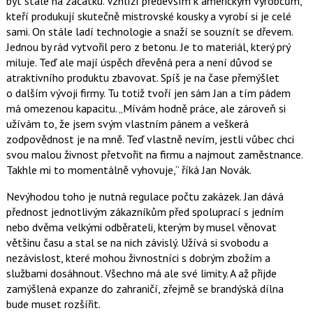
být stále na začátku. Vzhlíží především k americkým výrobcům,
kteří produkují skutečně mistrovské kousky a vyrobí si je celé
sami. On stále ladí technologie a snaží se souznít se dřevem.
Jednou by rád vytvořil pero z betonu. Je to materiál, který prý
miluje. Teď ale mají úspěch dřevěná pera a není důvod se
atraktivního produktu zbavovat. Spíš je na čase přemýšlet
o dalším vývoji firmy. Tu totiž tvoří jen sám Jan a tím pádem
má omezenou kapacitu.
Mívám hodně práce, ale zároveň si
užívám to, že jsem svým vlastním pánem a veškerá
zodpovědnost je na mně. Teď vlastně nevím, jestli vůbec chci
svou malou živnost přetvořit na firmu a najmout zaměstnance.
Takhle mi to momentálně vyhovuje,
říká Jan Novák.
Nevýhodou toho je nutná regulace počtu zakázek. Jan dává
přednost jednotlivým zákazníkům před spoluprací s jedním
nebo dvěma velkými odběrateli, kterým by musel věnovat
většinu času a stal se na nich závislý. Užívá si svobodu a
nezávislost, které mohou živnostníci s dobrým zbožím a
službami dosáhnout. Všechno má ale své limity. A až přijde
zamýšlená expanze do zahraničí, zřejmě se brandýská dílna
bude muset rozšířit.