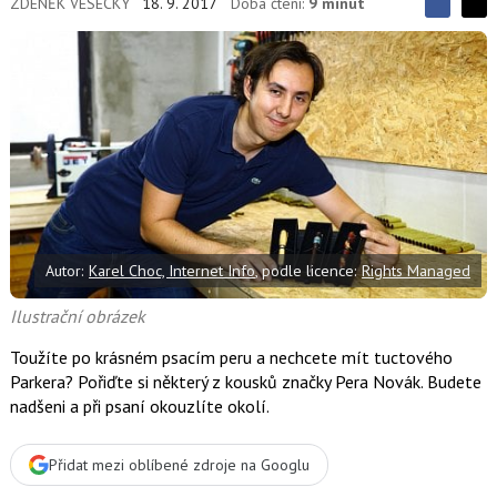
ZDENĚK VESECKÝ
18. 9. 2017
Doba čtení:
9 minut
S
S
S
d
d
d
í
í
í
l
l
e
e
l
j
j
t
e
t
e
e
t
n
n
a
a
F
s
a
í
c
t
e
i
b
X
Autor:
Karel Choc, Internet Info
, podle licence:
Rights Managed
o
o
k
Ilustrační obrázek
u
Toužíte po krásném psacím peru a nechcete mít tuctového
Parkera? Pořiďte si některý z kousků značky Pera Novák. Budete
nadšeni a při psaní okouzlíte okolí.
Přidat mezi oblíbené zdroje na Googlu