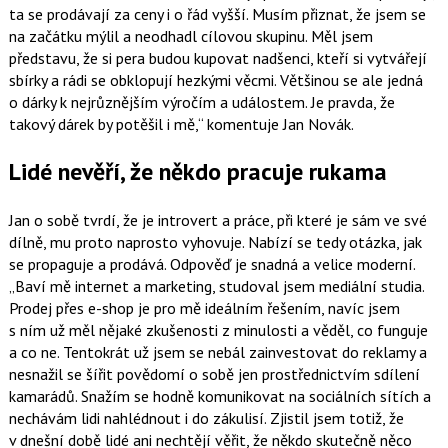
ta se prodávají za ceny i o řád vyšší. Musím přiznat, že jsem se
na začátku mýlil a neodhadl cílovou skupinu. Měl jsem
představu, že si pera budou kupovat nadšenci, kteří si vytvářejí
sbírky a rádi se obklopují hezkými věcmi. Většinou se ale jedná
o dárky k nejrůznějším výročím a událostem. Je pravda, že
takový dárek by potěšil i mě,
komentuje Jan Novák.
Lidé nevěří, že někdo pracuje rukama
Jan o sobě tvrdí, že je introvert a práce, při které je sám ve své
dílně, mu proto naprosto vyhovuje. Nabízí se tedy otázka, jak
se propaguje a prodává. Odpověď je snadná a velice moderní.
Baví mě internet a marketing, studoval jsem mediální studia.
Prodej přes e-shop je pro mě ideálním řešením, navíc jsem
s ním už měl nějaké zkušenosti z minulosti a věděl, co funguje
a co ne. Tentokrát už jsem se nebál zainvestovat do reklamy a
nesnažil se šířit povědomí o sobě jen prostřednictvím sdílení
kamarádů. Snažím se hodně komunikovat na sociálních sítích a
nechávám lidi nahlédnout i do zákulisí. Zjistil jsem totiž, že
v dnešní době lidé ani nechtějí věřit, že někdo skutečně něco