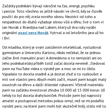
Začátky podnikání bývají náročné na čas, energii, psychiku
i peníze. Toto všechno se ještě násobí ve chvíli, kdy se člověk
pouští do pro něj zcela nového oboru. Neutéct od toho a
nespadnout do dluhů vyžaduje silnou vůli a dřinu. Své o tom ví
Jan Novák z Brandýsa nad Labem, který už dva roky vyrábí
originální
psací pera Novák
. Vytrval a od letošního jara už ho
i živí.
Od mladíka, který je svým založením intelektuál, vystudoval
gymnázium a Univerzitu Karlovu, nikdo nečekal, že se jednou
začne živit manuální prací. A donedávna si to nemyslel ani on.
Jeho podnikatelský příběh totiž začal docela nevinně.
Sledoval
jsem na YouTube videa o výrobě per a moc se mi to líbilo.
Vypadalo to docela snadně a já dostal chuť si to vyzkoušet a
mít své vlastní pero. Abych mohl začít, musel jsem koupit malý
soustruh na dřevo a další dílenské vybavení. Včetně materiálu
jsem na začátku investoval zhruba 10 000 až 15 000 korun. Už
tehdy to byl docela drahý koníček. Protože jsem byl naprostý
amatér a postupoval metodou pokus-omyl, než se mi podařilo
vyrobit pero, na které jsem mohl být skutečně hrdý, stálo mě to