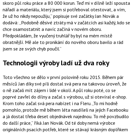
skoro půl roku práce a 80 000 korun. Teď mi v dílně leží spousta
nářadí a materiálu, který jsem si potřeboval otestovat, a vím,
že už ho nikdy nepoužiju,
popisuje své začátky
Jan Novák
a
dodává:
Podobně děsivé ztráty má v začátcích asi každý, kdo se
chce osamostatnit a navíc začíná v novém oboru.
Předpokládám, že vyučený truhlář by byl na mém místě
obratnější. Mě ale to pronikání do nového oboru bavilo a rád
jsem se ze svých chyb poučil.
Technologii výroby ladí už dva roky
Toto všechno se dělo v první polovině roku 2015. Během pár
měsíců Jan díky své píli dostal svá pera na takovou úroveň, že
o ně začali mít zájem i lidé v okolí. A půl roku poté, co se
poprvé zavřel do dílny a začal s výrobou, už si otevíral e-shop.
Krom toho začal svá pera nabízet i na Fleru.
To mi hodně
pomohlo, protože mě během léta nasdíleli na jejich Facebooku
a já dostal třeba deset objednávek najednou. To mě povzbudilo
do další práce,
říká Jan Novák. Od té doby nemá výrobce
originálních psacích potřeb, které se stávají krásným doplňkem