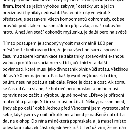
firem, které se jejich výrobou zabývají desítky let a jejich
preciznosti by nikdy nedosáhl. Poslední kroky ve výrobě
představuje sestavení všech kompomentů dohromady, což se
provádí pod tlakem na speciálním přípravku, a našroubování
hrotu. A než Jan stačí dokončit myšlenku, je další pero na světě.
Tímto postupem je schopný vyrobit maximálně 100 per
měsíčně. Je limitovaný tím, že je na všechno sám a spoustu
času mu zabere komunikace se zákazníky, spravování e-shopu,
webu a profilů na sociálních sítích, účetnictví a další
povinnosti, které musí jako živnostník plnit vůči státu. Většinou
dělává 50 per najednou. Pak každý vyrobený kousek fotím,
balím, nesu na poštu a tak dále. Práce je dost a dost. A k tomu
se čas od času stane, že hotové pero praskne a on ho musí
opravit nebo začít s výrobou úplně nového.
Dřevo je přírodní
materiál a pracuje. S tím se musí počítat. Někdy praskne hned,
jindy až po delší době. Jednou před Vánocemi jsem vytrestal sám
sebe, když jsem vyrobil několik per a hned je nadšeně nafotil a
dal na e-shop. Do rána mi některá popraskala a já musel místo
odesílání zakázek část objednávek rušit. Teď už vím, že nemám