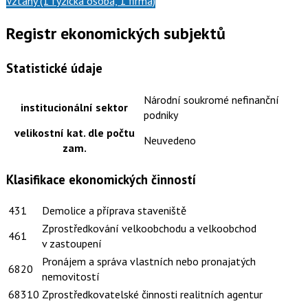
Vztahy (1 fyzická osoba, 1 firma)
Registr ekonomických subjektů
Statistické údaje
Národní soukromé nefinanční
institucionální sektor
podniky
velikostní kat. dle počtu
Neuvedeno
zam.
Klasifikace ekonomických činností
431
Demolice a příprava staveniště
Zprostředkování velkoobchodu a velkoobchod
461
v zastoupení
Pronájem a správa vlastních nebo pronajatých
6820
nemovitostí
68310
Zprostředkovatelské činnosti realitních agentur