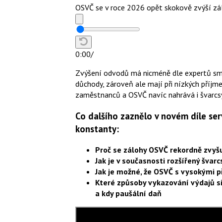
OSVČ se v roce 2026 opět skokově zvýší zálo
0:00
/
Zvýšení odvodů má nicméně dle expertů smys
důchody, zároveň ale mají při nízkých příjme
zaměstnanců a OSVČ navíc nahrává i švarcsy
Co dalšího zaznělo v novém díle ser
konstanty:
Proč se zálohy OSVČ rekordně zvyšu
Jak je v současnosti rozšířený švar
Jak je možné, že OSVČ s vysokými p
Které způsoby vykazování výdajů si
a kdy paušální daň