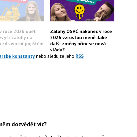
v roce 2026 opět
Zálohy OSVČ nakonec v roce
zvýší zálohy na
2026 vzrostou méně. Jaké
a zdravotní pojištění
další změny přinese nová
vláda?
arské konstanty
nebo sledujte jeho
RSS
 něm dozvědět víc?