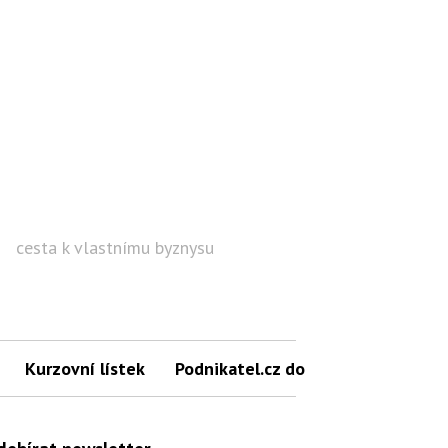
cesta k vlastnímu byznysu
Hled
Kurzovní lístek
Podnikatel.cz do mailu