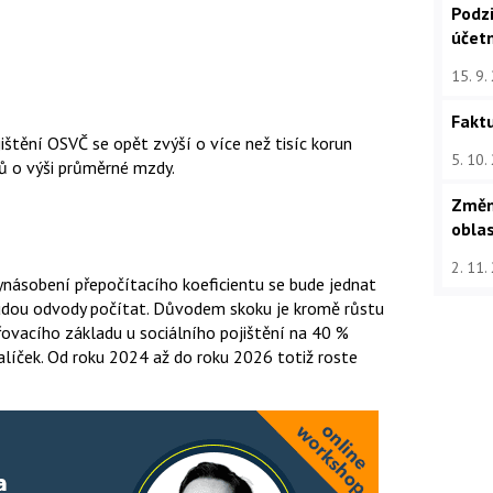
Podz
účet
15. 9.
Faktu
ištění OSVČ se opět zvýší o více než tisíc korun
5. 10.
jů o výši průměrné mzdy.
Změn
oblas
2. 11.
ynásobení přepočítacího koeficientu se bude jednat
 budou odvody počítat. Důvodem skoku je kromě růstu
vacího základu u sociálního pojištění na 40 %
alíček. Od roku 2024 až do roku 2026 totiž roste