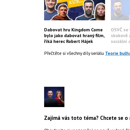
Dabovat hru Kingdom Come
OSVČ se 
bylo jako dabovat hraný film,
skokově 
říká herec Robert Hájek
sociální 
Přečtěte si všechny díly seriálu
Teorie bulh
Zajímá vás toto téma? Chcete se o