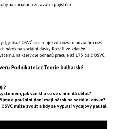
hy na sociální a zdravotní pojištění
l, jelikož OSVČ sice mají kvůli nižším odvodům nižší
ch nárok na sociální dávky. Rozdíl ve zdanění
stému, na který dle odhadů pracuje až 175 tisíc OSVČ.
veru Podnikatel.cz Teorie bulharské
jí?
csystémem, jak vznikl a co se s ním dá dělat?
říjmy a paušální daní mají nárok na sociální dávky?
 OSVČ může zvolit a kdy se vyplatí výdajový paušál