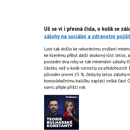
Už se ví i přesná čísla, o kolik se zá
zálohy na sociální a zdravotní poji
Loni tak došlo ke rekordnímu zvýšení minimá
ke kterému přibyl další skokový růst letos, 
poslední dva roky se tak minimální zálohy OS
částku, než o kolik vzrostly za předchozích
původní úrovni 25 %, činily by letos zálohy n
konsolidačnímu balíčku zaplatí velká část O
navíc přijde příští rok.