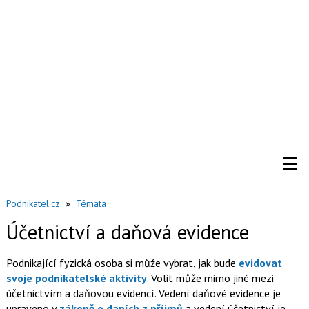
Podnikatel.cz
»
Témata
Účetnictví a daňová evidence
Podnikající fyzická osoba si může vybrat, jak bude
evidovat
svoje podnikatelské aktivity
. Volit může mimo jiné mezi
účetnictvím a daňovou evidencí. Vedení daňové evidence je
upraveno v
zákoně o daních z příjmů
a vedení účetnictví je