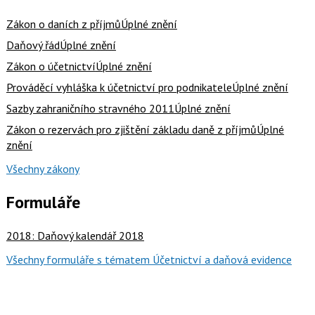
Zákon o daních z příjmů
Úplné znění
Daňový řád
Úplné znění
Zákon o účetnictví
Úplné znění
Prováděcí vyhláška k účetnictví pro podnikatele
Úplné znění
Sazby zahraničního stravného 2011
Úplné znění
Zákon o rezervách pro zjištění základu daně z příjmů
Úplné
znění
Všechny zákony
Formuláře
2018: Daňový kalendář 2018
Všechny formuláře s tématem Účetnictví a daňová evidence