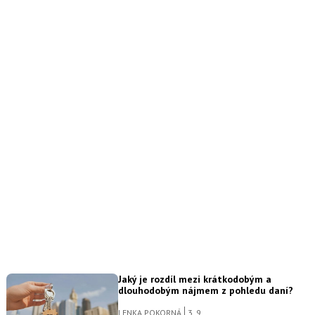
Jaký je rozdíl mezi krátkodobým a
dlouhodobým nájmem z pohledu daní?
LENKA POKORNÁ
3. 9.