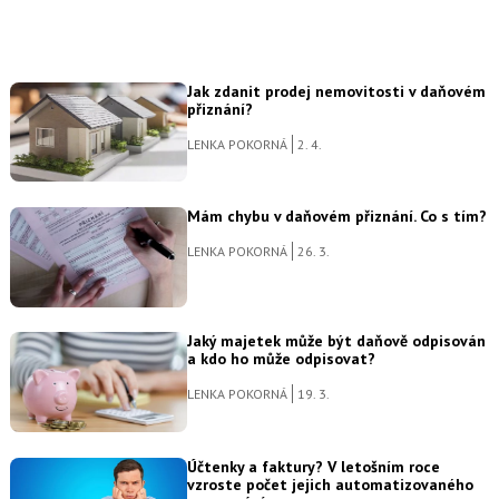
Jak zdanit prodej nemovitosti v daňovém
přiznání?
LENKA POKORNÁ
2. 4.
Mám chybu v daňovém přiznání. Co s tím?
LENKA POKORNÁ
26. 3.
Jaký majetek může být daňově odpisován
a kdo ho může odpisovat?
LENKA POKORNÁ
19. 3.
Účtenky a faktury? V letošním roce
vzroste počet jejich automatizovaného