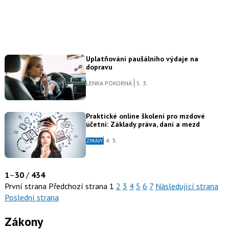
Uplatňování paušálního výdaje na
dopravu
LENKA POKORNÁ
5. 3.
Praktické online školení pro mzdové
účetní: Základy práva, daní a mezd
4. 3.
ZPRÁVY
1
–
30
/
434
První strana
Předchozí strana
1
2
3
4
5
6
7
Následující strana
Poslední strana
Zákony