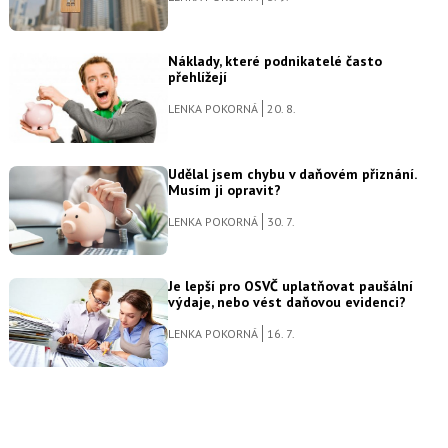
Náklady, které podnikatelé často
přehlížejí
LENKA POKORNÁ
20. 8.
Udělal jsem chybu v daňovém přiznání.
Musím ji opravit?
LENKA POKORNÁ
30. 7.
Je lepší pro OSVČ uplatňovat paušální
výdaje, nebo vést daňovou evidenci?
LENKA POKORNÁ
16. 7.