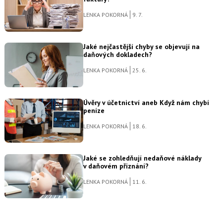
LENKA POKORNÁ
9. 7.
Jaké nejčastější chyby se objevují na
daňových dokladech?
LENKA POKORNÁ
25. 6.
Úvěry v účetnictví aneb Když nám chybí
peníze
LENKA POKORNÁ
18. 6.
Jaké se zohledňují nedaňové náklady
v daňovém přiznání?
LENKA POKORNÁ
11. 6.