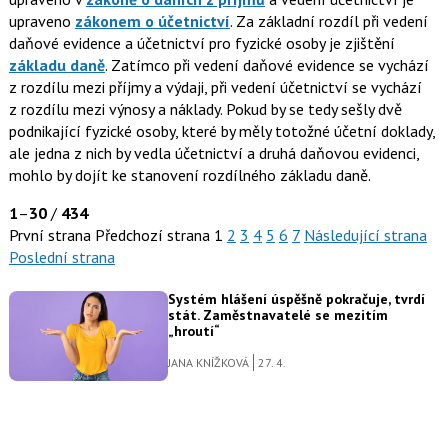
upraveno
zákonem o účetnictví
. Za základní rozdíl při vedení
daňové evidence a účetnictví pro fyzické osoby je zjištění
základu daně
. Zatímco při vedení daňové evidence se vychází
z rozdílu mezi příjmy a výdaji, při vedení účetnictví se vychází
z rozdílu mezi výnosy a náklady. Pokud by se tedy sešly dvě
podnikající fyzické osoby, které by měly totožné účetní doklady,
ale jedna z nich by vedla účetnictví a druhá daňovou evidenci,
mohlo by dojít ke stanovení rozdílného základu daně.
1
–
30
/
434
První strana
Předchozí strana
1
2
3
4
5
6
7
Následující strana
Poslední strana
Systém hlášení úspěšně pokračuje, tvrdí
stát. Zaměstnavatelé se mezitím
„hroutí“
JANA KNÍŽKOVÁ
27. 4.