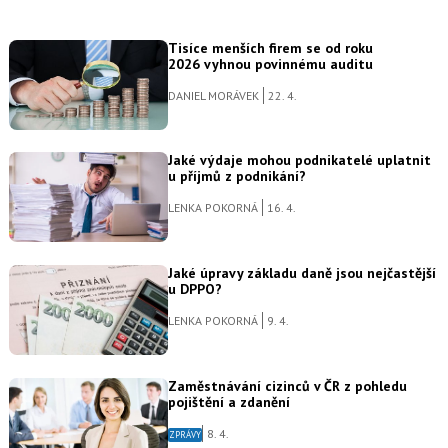
Tisíce menších firem se od roku
2026 vyhnou povinnému auditu
DANIEL MORÁVEK
22. 4.
Jaké výdaje mohou podnikatelé uplatnit
u příjmů z podnikání?
LENKA POKORNÁ
16. 4.
Jaké úpravy základu daně jsou nejčastější
u DPPO?
LENKA POKORNÁ
9. 4.
Zaměstnávání cizinců v ČR z pohledu
pojištění a zdanění
8. 4.
ZPRÁVY