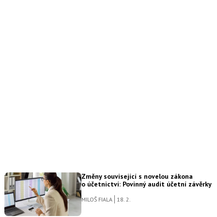
Změny související s novelou zákona
o účetnictví: Povinný audit účetní závěrky
MILOŠ FIALA
18. 2.