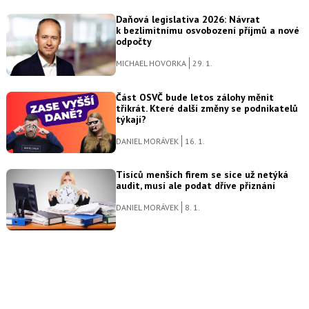
Daňová legislativa 2026: Návrat
k bezlimitnímu osvobození příjmů a nové
odpočty
MICHAEL HOVORKA
29. 1.
Část OSVČ bude letos zálohy měnit
třikrát. Které další změny se podnikatelů
týkají?
DANIEL MORÁVEK
16. 1.
Tisíců menších firem se sice už netýká
audit, musí ale podat dříve přiznání
DANIEL MORÁVEK
8. 1.