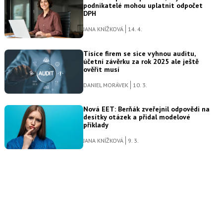
podnikatelé mohou uplatnit odpočet
DPH
JANA KNÍŽKOVÁ
14. 4.
Tisíce firem se sice vyhnou auditu,
účetní závěrku za rok 2025 ale ještě
ověřit musí
DANIEL MORÁVEK
10. 3.
Nová EET: Berňák zveřejnil odpovědi na
desítky otázek a přidal modelové
příklady
JANA KNÍŽKOVÁ
9. 3.